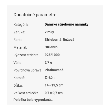
Dodatočné parametre
Dámske strieborné náramky
Kategória
:
2 roky
Záruka
:
Strieborná, Ružová
Farba
:
Striebro
Materiál
:
925/1000
Rýdzosť striebra
:
2,7 g
Váha
:
Platinované
Povrchová úprava
:
Zirkón
Kameň
:
14 - 19,5 cm
Dĺžka
:
0,7 x 0,7 cm
Veľkosť srdiečka
:
Položka bola vypredaná…