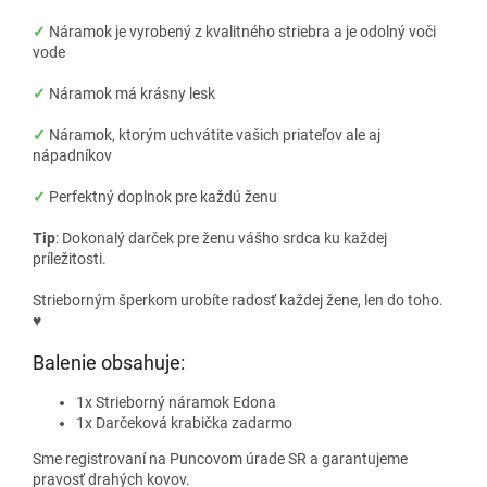
✓
Náramok je vyrobený z kvalitného striebra a je odolný voči
vode
✓
Náramok má krásny lesk
✓
Náramok, ktorým uchvátite vašich priateľov ale aj
nápadníkov
✓
Perfektný doplnok pre každú ženu
Tip
: Dokonalý darček pre ženu vášho srdca ku každej
príležitosti.
Strieborným šperkom urobíte radosť každej žene, len do toho.
♥
Balenie obsahuje:
1x Strieborný náramok Edona
1x Darčeková krabička zadarmo
Sme registrovaní na Puncovom úrade SR a garantujeme
pravosť drahých kovov.