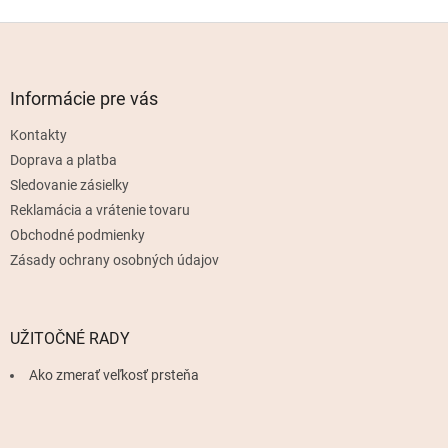
Z
á
p
ä
Informácie pre vás
t
Kontakty
i
e
Doprava a platba
Sledovanie zásielky
Reklamácia a vrátenie tovaru
Obchodné podmienky
Zásady ochrany osobných údajov
UŽITOČNÉ RADY
Ako zmerať veľkosť prsteňa