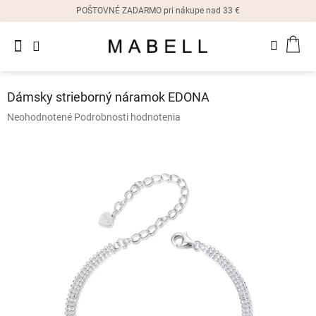
Prejsť
POŠTOVNÉ ZADARMO pri nákupe nad 33 €
na
obsah
Novinky
NÁK
Dámske
prstene
KOŠ
Dámsky strieborný náramok EDONA
Dámske
Priemerné
Neohodnotené
Podrobnosti hodnotenia
náušnice
hodnotenie
produktu
je
Dámske
náramky
0,0
z
5
Dámske
hviezdičiek.
náhrdelníky
Dámske
hodinky
Ostatné