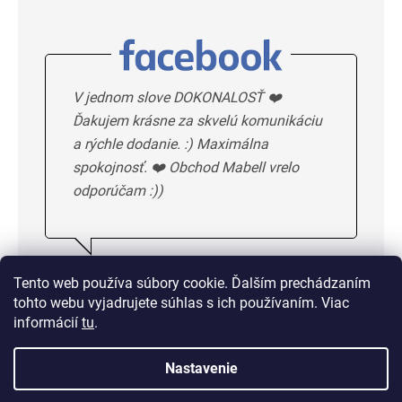
V jednom slove DOKONALOSŤ ❤️
Ďakujem krásne za skvelú komunikáciu
a rýchle dodanie. :) Maximálna
spokojnosť. ❤️ Obchod Mabell vrelo
odporúčam :))
Ivka H.
5/5
Tento web používa súbory cookie. Ďalším prechádzaním
tohto webu vyjadrujete súhlas s ich používaním. Viac
DALSIE HODNOTENIE
informácií
tu
.
Nastavenie
Doprava od 1,50 € alebo
zadarmo od 33 €