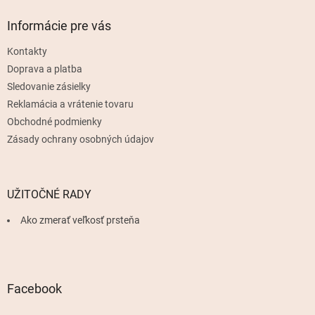
p
ä
Informácie pre vás
t
Kontakty
i
e
Doprava a platba
Sledovanie zásielky
Reklamácia a vrátenie tovaru
Obchodné podmienky
Zásady ochrany osobných údajov
UŽITOČNÉ RADY
Ako zmerať veľkosť prsteňa
Facebook