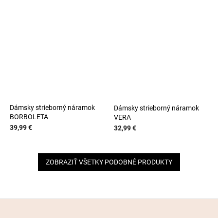
Dámsky strieborný náramok
Dámsky strieborný náramok
BORBOLETA
VERA
39,99 €
32,99 €
ZOBRAZIŤ VŠETKY PODOBNÉ PRODUKTY
Z
á