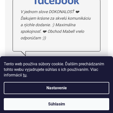
V jednom slove DOKONALOSŤ ❤️
Ďakujem krásne za skvelú komunikáciu
a rýchle dodanie. :) Maximálna
spokojnosť. ❤️ Obchod Mabell vrelo
odporúčam :))
Ivka H.
5/5
Tento web používa súbory cookie. Ďalším prechádzaním
tohto webu vyjadrujete súhlas s ich používaním. Viac
DALSIE HODNOTENIE
informácií
tu
.
Nastavenie
Doprava od 1,50 € alebo
zadarmo od 33 €
Súhlasím
14 dní na vrátenie tovaru bez udania dôvodu