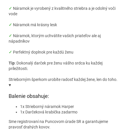
✓
Náramok je vyrobený z kvalitného striebra a je odolný voči
vode
✓
Náramok má krásny lesk
✓
Náramok, ktorým uchvátite vašich priateľov ale aj
nápadníkov
✓
Perfektný doplnok pre každú ženu
Tip
: Dokonalý darček pre ženu vášho srdca ku každej
príležitosti.
Strieborným šperkom urobíte radosť každej žene, len do toho.
♥
Balenie obsahuje:
1x Strieborný náramok Harper
1x Darčeková krabička zadarmo
Sme registrovaní na Puncovom úrade SR a garantujeme
pravosť drahých kovov.