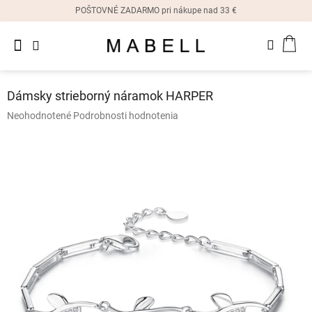
Prejsť
POŠTOVNÉ ZADARMO pri nákupe nad 33 €
na
obsah
Novinky
NÁK
Dámske
prstene
KOŠ
Dámsky strieborný náramok HARPER
Dámske
Priemerné
Neohodnotené
Podrobnosti hodnotenia
náušnice
hodnotenie
produktu
je
Dámske
náramky
0,0
z
5
Dámske
hviezdičiek.
náhrdelníky
Dámske
hodinky
Ostatné