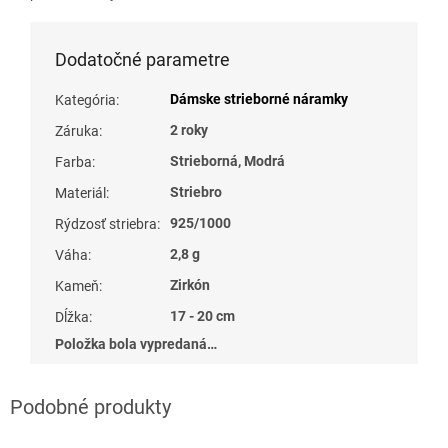
Dodatočné parametre
Dámske strieborné náramky
Kategória
:
2 roky
Záruka
:
Strieborná, Modrá
Farba
:
Striebro
Materiál
:
925/1000
Rýdzosť striebra
:
2,8 g
Váha
:
Zirkón
Kameň
:
17 - 20 cm
Dĺžka
:
Položka bola vypredaná…