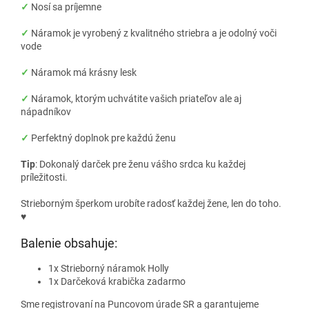
✓
Nosí sa príjemne
✓
Náramok je vyrobený z kvalitného striebra a je odolný voči
vode
✓
Náramok má krásny lesk
✓
Náramok, ktorým uchvátite vašich priateľov ale aj
nápadníkov
✓
Perfektný doplnok pre každú ženu
Tip
: Dokonalý darček pre ženu vášho srdca ku každej
príležitosti.
Strieborným šperkom urobíte radosť každej žene, len do toho.
♥
Balenie obsahuje:
1x Strieborný náramok Holly
1x Darčeková krabička zadarmo
Sme registrovaní na Puncovom úrade SR a garantujeme