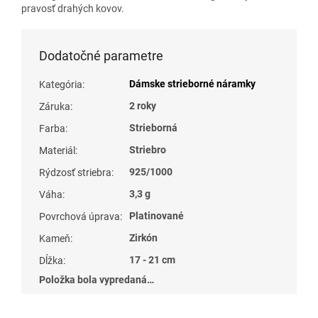
pravosť drahých kovov.
Dodatočné parametre
Dámske strieborné náramky
Kategória
:
2 roky
Záruka
:
Strieborná
Farba
:
Striebro
Materiál
:
925/1000
Rýdzosť striebra
:
3,3 g
Váha
:
Platinované
Povrchová úprava
:
Zirkón
Kameň
:
17 - 21 cm
Dĺžka
:
Položka bola vypredaná…