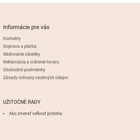
Z
á
p
ä
Informácie pre vás
t
Kontakty
i
e
Doprava a platba
Sledovanie zásielky
Reklamácia a vrátenie tovaru
Obchodné podmienky
Zásady ochrany osobných údajov
UŽITOČNÉ RADY
Ako zmerať veľkosť prsteňa