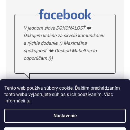
V jednom slove DOKONALOSŤ ❤️
Ďakujem krásne za skvelú komunikáciu
a rýchle dodanie. :) Maximálna
spokojnosť. ❤️ Obchod Mabell vrelo
odporúčam :))
Ivka H.
5/5
Tento web používa súbory cookie. Ďalším prechádzaním
tohto webu vyjadrujete súhlas s ich používaním. Viac
DALSIE HODNOTENIE
informácií
tu
.
Nastavenie
Doprava od 1,50 € alebo
zadarmo od 33 €