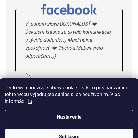
V jednom slove DOKONALOSŤ ❤️
Ďakujem krásne za skvelú komunikáciu
a rýchle dodanie. :) Maximálna
spokojnosť. ❤️ Obchod Mabell vrelo
odporúčam :))
Ivka H.
5/5
Tento web používa súbory cookie. Ďalším prechádzaním
tohto webu vyjadrujete súhlas s ich používaním. Viac
DALSIE HODNOTENIE
informácií
tu
.
Nastavenie
Doprava od 1,50 € alebo
zadarmo od 33 €
Súhlasím