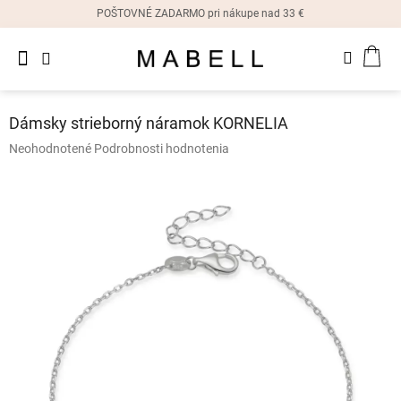
Prejsť
POŠTOVNÉ ZADARMO pri nákupe nad 33 €
na
obsah
Novinky
NÁK
Dámske
prstene
KOŠ
Dámsky strieborný náramok KORNELIA
Dámske
Priemerné
Neohodnotené
Podrobnosti hodnotenia
náušnice
hodnotenie
produktu
je
Dámske
náramky
0,0
z
5
Dámske
hviezdičiek.
náhrdelníky
Dámske
hodinky
Ostatné