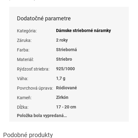
Dodatočné parametre
Dámske strieborné náramky
Kategória
:
2 roky
Záruka
:
Strieborná
Farba
:
Striebro
Materiál
:
925/1000
Rýdzosť striebra
:
1,7 g
Váha
:
Ródiované
Povrchová úprava
:
Zirkón
Kameň
:
17 - 20 cm
Dĺžka
:
Položka bola vypredaná…