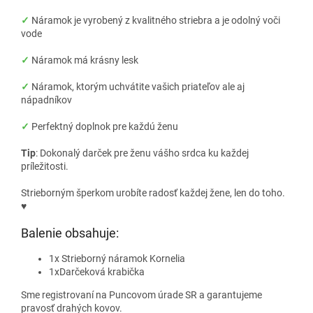
✓
Náramok je vyrobený z kvalitného striebra a je odolný voči
vode
✓
Náramok má krásny lesk
✓
Náramok, ktorým uchvátite vašich priateľov ale aj
nápadníkov
✓
Perfektný doplnok pre každú ženu
Tip
: Dokonalý darček pre ženu vášho srdca ku každej
príležitosti.
Strieborným šperkom urobíte radosť každej žene, len do toho.
♥
Balenie obsahuje:
1x Strieborný náramok Kornelia
1xDarčeková krabička
Sme registrovaní na Puncovom úrade SR a garantujeme
pravosť drahých kovov.