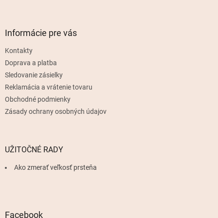
Z
á
p
ä
Informácie pre vás
t
Kontakty
i
e
Doprava a platba
Sledovanie zásielky
Reklamácia a vrátenie tovaru
Obchodné podmienky
Zásady ochrany osobných údajov
UŽITOČNÉ RADY
Ako zmerať veľkosť prsteňa
Facebook