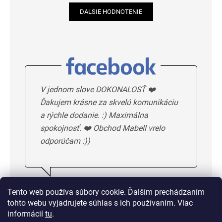
DALSIE HODNOTENIE
V jednom slove DOKONALOSŤ ❤️
Ďakujem krásne za skvelú komunikáciu
a rýchle dodanie. :) Maximálna
spokojnosť. ❤️ Obchod Mabell vrelo
odporúčam :))
Ivka H.
5/5
Tento web používa súbory cookie. Ďalším prechádzaním
tohto webu vyjadrujete súhlas s ich používaním. Viac
DALSIE HODNOTENIE
informácií
tu
.