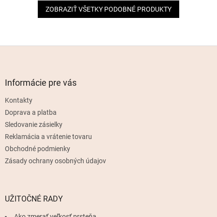
ZOBRAZIŤ VŠETKY PODOBNÉ PRODUKTY
Z
á
p
ä
Informácie pre vás
t
Kontakty
i
e
Doprava a platba
Sledovanie zásielky
Reklamácia a vrátenie tovaru
Obchodné podmienky
Zásady ochrany osobných údajov
UŽITOČNÉ RADY
Ako zmerať veľkosť prsteňa