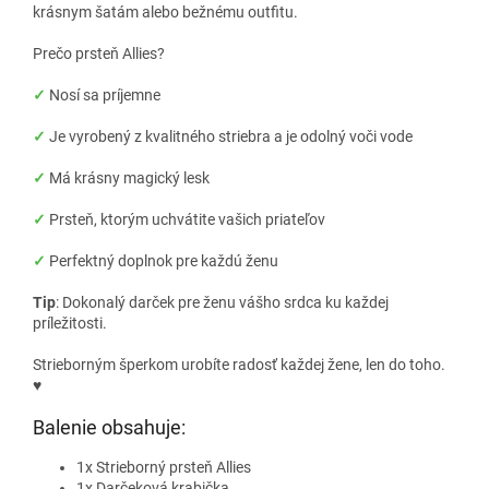
krásnym šatám alebo bežnému outfitu.
Prečo prsteň Allies?
✓
Nosí sa príjemne
✓
Je vyrobený z kvalitného striebra a je odolný voči vode
✓
Má krásny magický lesk
✓
Prsteň, ktorým uchvátite vašich priateľov
✓
Perfektný doplnok pre každú ženu
Tip
: Dokonalý darček pre ženu vášho srdca ku každej
príležitosti.
Strieborným šperkom urobíte radosť každej žene, len do toho.
♥
Balenie obsahuje:
1x Strieborný prsteň Allies
1x Darčeková krabička