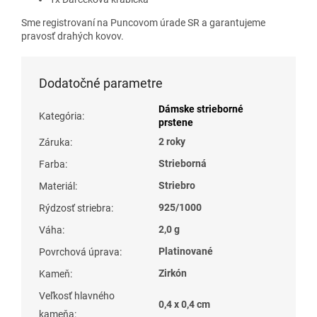
Sme registrovaní na Puncovom úrade SR a garantujeme
pravosť drahých kovov.
Dodatočné parametre
Dámske strieborné
Kategória
:
prstene
2 roky
Záruka
:
Strieborná
Farba
:
Striebro
Materiál
:
925/1000
Rýdzosť striebra
:
2,0 g
Váha
:
Platinované
Povrchová úprava
:
Zirkón
Kameň
:
Veľkosť hlavného
0,4 x 0,4 cm
kameňa
: