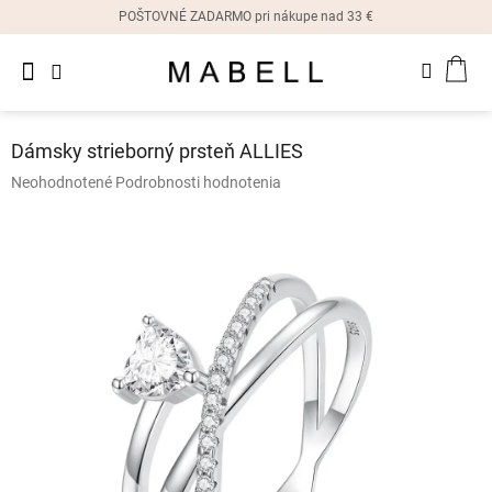
Prejsť
POŠTOVNÉ ZADARMO pri nákupe nad 33 €
na
obsah
Novinky
NÁK
Dámske
prstene
KOŠ
Dámsky strieborný prsteň ALLIES
Dámske
Priemerné
Neohodnotené
Podrobnosti hodnotenia
náušnice
hodnotenie
produktu
je
Dámske
náramky
0,0
z
5
Dámske
hviezdičiek.
náhrdelníky
Dámske
hodinky
Ostatné