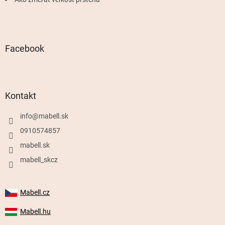
Facebook
Kontakt
info
@
mabell.sk
0910574857
mabell.sk
mabell_skcz
Mabell.cz
Mabell.hu