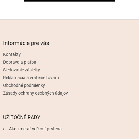
Z
á
p
ä
Informácie pre vás
t
Kontakty
i
e
Doprava a platba
Sledovanie zásielky
Reklamácia a vrátenie tovaru
Obchodné podmienky
Zásady ochrany osobných údajov
UŽITOČNÉ RADY
Ako zmerať veľkosť prsteňa