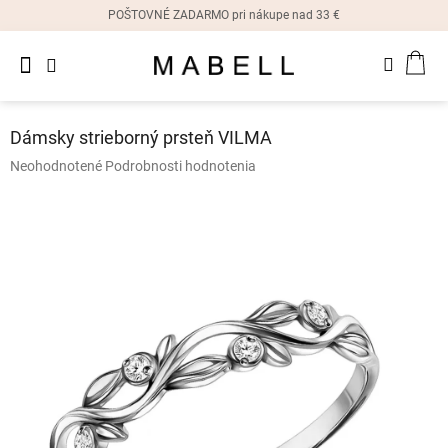
Prejsť
POŠTOVNÉ ZADARMO pri nákupe nad 33 €
na
obsah
Novinky
NÁK
Dámske
prstene
KOŠ
Dámsky strieborný prsteň VILMA
Dámske
Priemerné
Neohodnotené
Podrobnosti hodnotenia
náušnice
hodnotenie
produktu
je
Dámske
náramky
0,0
z
5
Dámske
hviezdičiek.
náhrdelníky
Dámske
hodinky
Ostatné