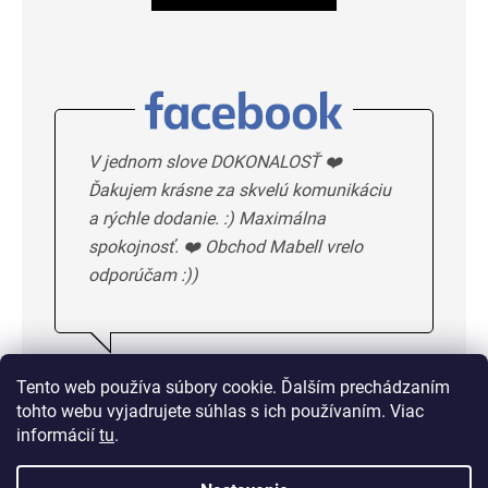
V jednom slove DOKONALOSŤ ❤️
Ďakujem krásne za skvelú komunikáciu
a rýchle dodanie. :) Maximálna
spokojnosť. ❤️ Obchod Mabell vrelo
odporúčam :))
Ivka H.
5/5
Tento web používa súbory cookie. Ďalším prechádzaním
tohto webu vyjadrujete súhlas s ich používaním. Viac
DALSIE HODNOTENIE
informácií
tu
.