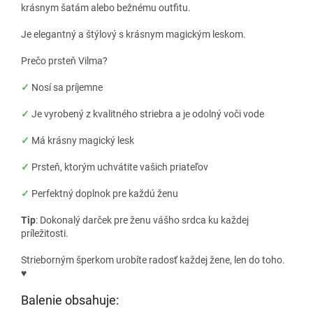
krásnym šatám alebo bežnému outfitu.
Je elegantný a štýlový s krásnym magickým leskom.
Prečo prsteň Vilma?
✓
Nosí sa príjemne
✓
Je vyrobený z kvalitného striebra a je odolný voči vode
✓
Má krásny magický lesk
✓
Prsteň, ktorým uchvátite vašich priateľov
✓
Perfektný doplnok pre každú ženu
Tip
: Dokonalý darček pre ženu vášho srdca ku každej
príležitosti.
Strieborným šperkom urobíte radosť každej žene, len do toho.
♥
Balenie obsahuje: