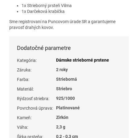
1x Strieborný prsteň Vilma
1x Darčeková krabička
Sme registrovaní na Puncovom úrade SR a garantujeme
pravosť drahých kovov.
Dodatočné parametre
Dámske strieborné prstene
Kategória
:
2 roky
Záruka
:
Strieborná
Farba
:
Striebro
Materiál
:
925/1000
Rýdzosť striebra
:
Platinované
Povrchová úprava
:
Zirkón
Kameň
:
2,3 g
Váha
:
0,2 - 0,3 cm
Šírka prsteňa
: