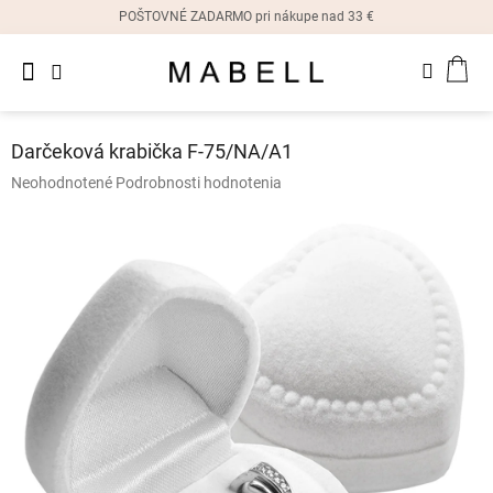
Prejsť
POŠTOVNÉ ZADARMO pri nákupe nad 33 €
na
obsah
Novinky
NÁK
Dámske
prstene
KOŠ
Darčeková krabička F-75/NA/A1
Dámske
Priemerné
Neohodnotené
Podrobnosti hodnotenia
náušnice
hodnotenie
produktu
je
Dámske
náramky
0,0
z
5
Dámske
hviezdičiek.
náhrdelníky
Dámske
hodinky
Ostatné