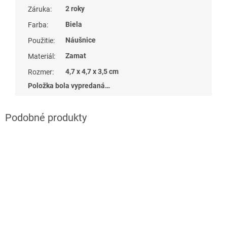
2 roky
Záruka
:
Biela
Farba
:
Náušnice
Použitie
:
Zamat
Materiál
:
4,7 x 4,7 x 3,5 cm
Rozmer
:
Položka bola vypredaná…