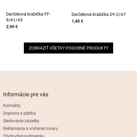
Darčeková krabička FF-
Darčeková krabička DY-2/A7
9/A1/A5
1,40 €
2,90 €
ZOBRAZIŤ VŠETKY PODOBNÉ PRODUKTY
Z
á
p
ä
Informácie pre vás
t
Kontakty
i
e
Doprava a platba
Sledovanie zásielky
Reklamácia a vrátenie tovaru
Obchodné podmienky