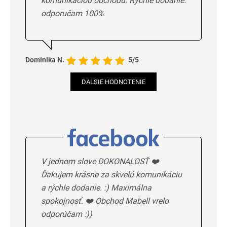
komunikaciou obchodu. Rýchle dodanie.
odporučam 100%
Dominika N.
5/5
DALSIE HODNOTENIE
V jednom slove DOKONALOSŤ ❤️
Ďakujem krásne za skvelú komunikáciu
a rýchle dodanie. :) Maximálna
spokojnosť. ❤️ Obchod Mabell vrelo
odporúčam :))