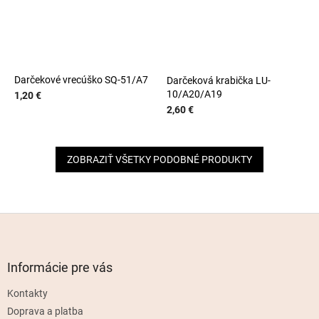
Darčekové vrecúško SQ-51/A7
Darčeková krabička LU-
10/A20/A19
1,20 €
2,60 €
ZOBRAZIŤ VŠETKY PODOBNÉ PRODUKTY
Z
á
p
ä
Informácie pre vás
t
Kontakty
i
e
Doprava a platba