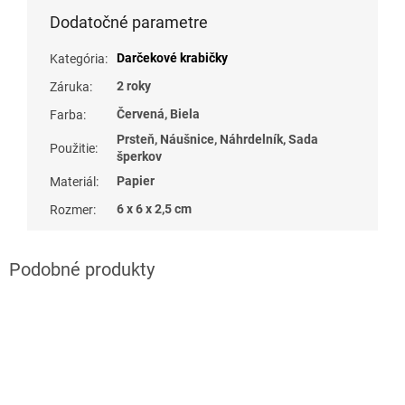
Dodatočné parametre
Darčekové krabičky
Kategória
:
2 roky
Záruka
:
Červená, Biela
Farba
:
Prsteň, Náušnice, Náhrdelník, Sada
Použitie
:
šperkov
Papier
Materiál
:
6 x 6 x 2,5 cm
Rozmer
: