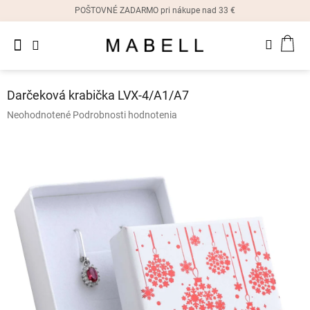
Prejsť
POŠTOVNÉ ZADARMO pri nákupe nad 33 €
na
obsah
Novinky
NÁK
Dámske
prstene
KOŠ
Darčeková krabička LVX-4/A1/A7
Dámske
Priemerné
Neohodnotené
Podrobnosti hodnotenia
náušnice
hodnotenie
produktu
je
Dámske
náramky
0,0
z
5
Dámske
hviezdičiek.
náhrdelníky
Dámske
hodinky
Ostatné