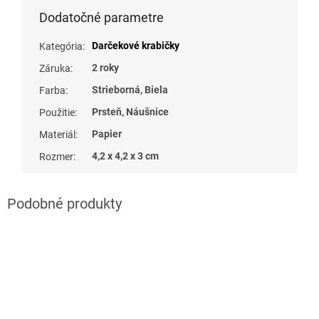
Dodatočné parametre
Darčekové krabičky
Kategória
:
2 roky
Záruka
:
Strieborná, Biela
Farba
:
Prsteň, Náušnice
Použitie
:
Papier
Materiál
:
4,2 x 4,2 x 3 cm
Rozmer
: