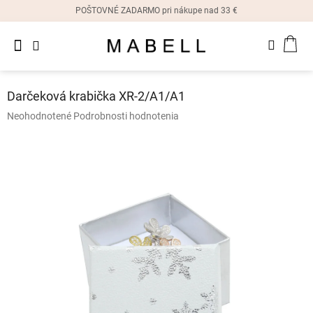
Prejsť
POŠTOVNÉ ZADARMO pri nákupe nad 33 €
na
obsah
Novinky
NÁK
Dámske
prstene
KOŠ
Darčeková krabička XR-2/A1/A1
Dámske
Priemerné
Neohodnotené
Podrobnosti hodnotenia
náušnice
hodnotenie
produktu
je
Dámske
náramky
0,0
z
5
Dámske
hviezdičiek.
náhrdelníky
Dámske
hodinky
Ostatné