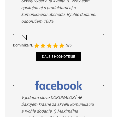
Skvelý výber a ta kvalita :). Vždy som
spokojna aj s produktami aj s
komunikaciou obchodu. Rýchle dodanie.
odporučam 100%
Dominika N.
5/5
DALSIE HODNOTENIE
V jednom slove DOKONALOSŤ ❤️
Ďakujem krásne za skvelú komunikáciu
a rýchle dodanie. :) Maximálna