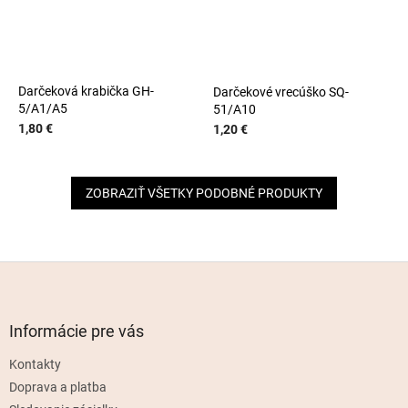
Darčeková krabička GH-
Darčekové vrecúško SQ-
5/A1/A5
51/A10
1,80 €
1,20 €
ZOBRAZIŤ VŠETKY PODOBNÉ PRODUKTY
Z
á
p
ä
Informácie pre vás
t
Kontakty
i
e
Doprava a platba