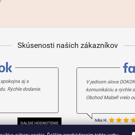
Skúsenosti našich zákazníkov
 spokojna aj s
V jednom slove DOKON
du. Rýchle dodanie.
komunikáciu a rýchle d
Obchod Mabell vrelo o
Ivka H.
DALSIE HODNOTENIE