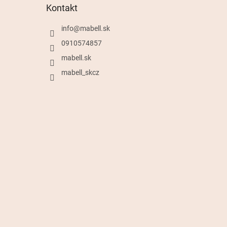
Kontakt
info
@
mabell.sk
0910574857
mabell.sk
mabell_skcz