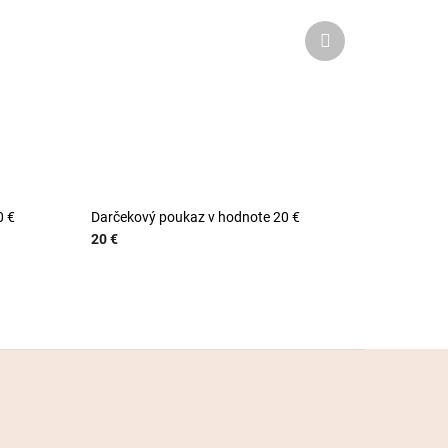
Ďalší
produkt
0 €
Darčekový poukaz v hodnote 20 €
20 €