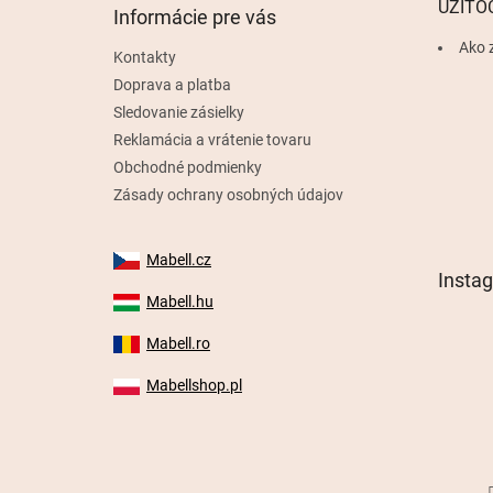
UŽITO
Informácie pre vás
i
e
Ako 
Kontakty
Doprava a platba
Sledovanie zásielky
Reklamácia a vrátenie tovaru
Obchodné podmienky
Zásady ochrany osobných údajov
Mabell.cz
Insta
Mabell.hu
Mabell.ro
Mabellshop.pl