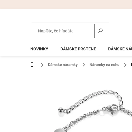
Prejsť
na
obsah
NOVINKY
DÁMSKE PRSTENE
DÁMSKE NÁ
Domov
Dámske náramky
Náramky na nohu