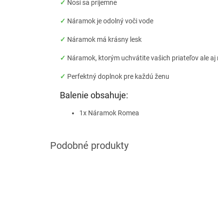
✓
Nosí sa príjemne
✓
Náramok je odolný voči vode
✓
Náramok má krásny lesk
✓
Náramok, ktorým uchvátite vašich priateľov ale a
✓
Perfektný doplnok pre každú ženu
Balenie obsahuje:
1x Náramok Romea