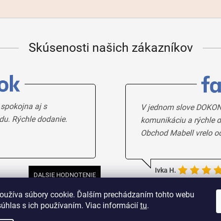
Skúsenosti našich zákazníkov
 spokojna aj s
V jednom slove DOKON
du. Rýchle dodanie.
komunikáciu a rýchle d
Obchod Mabell vrelo o
Ivka H.
DALSIE HODNOTENIE
oužíva súbory cookie. Ďalším prechádzaním tohto webu
súhlas s ich používaním. Viac informácií
tu
.