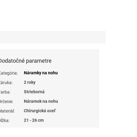
Dodatočné parametre
Náramky na nohu
Kategória
:
2 roky
Záruka
:
Strieborná
Farba
:
Náramok na nohu
Určenie
:
Chirurgická oceľ
Materiál
:
21 - 26 cm
Dĺžka
: