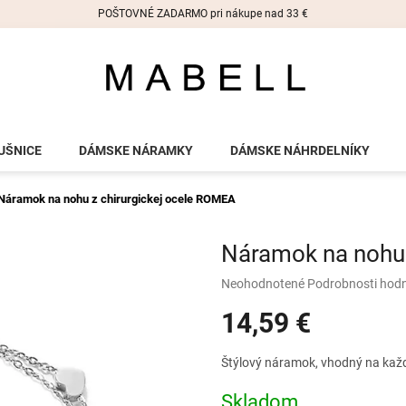
POŠTOVNÉ ZADARMO pri nákupe nad 33 €
UŠNICE
DÁMSKE NÁRAMKY
DÁMSKE NÁHRDELNÍKY
Náramok na nohu z chirurgickej ocele ROMEA
Náramok na nohu 
Priemerné
Neohodnotené
Podrobnosti hod
hodnotenie
14,59 €
produktu
je
0,0
Jednotková
Štýlový náramok, vhodný na každú
z
cena:
5
Skladom
hviezdičiek.