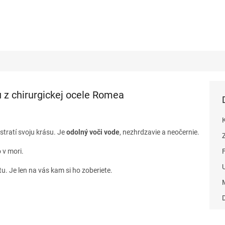
z chirurgickej ocele Romea
stratí svoju krásu. Je
odolný voči vode
, nezhrdzavie a neočernie.
v mori.
. Je len na vás kam si ho zoberiete.