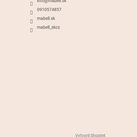
info
@
mabell.sk
0910574857
mabell.sk
mabell_skcz
Vytvoril Shoptet