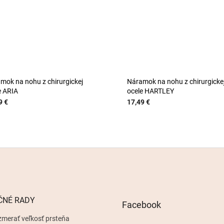
mok na nohu z chirurgickej
Náramok na nohu z chirurgicke
e ARIA
ocele HARTLEY
9 €
17,49 €
ČNÉ RADY
Facebook
zmerať veľkosť prsteňa