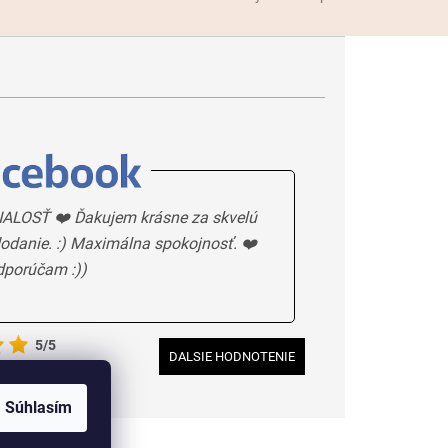
ALOSŤ ❤️ Ďakujem krásne za skvelú
odanie. :) Maximálna spokojnosť. ❤️
dporúčam :))
5/5
DALSIE HODNOTENIE
Súhlasím