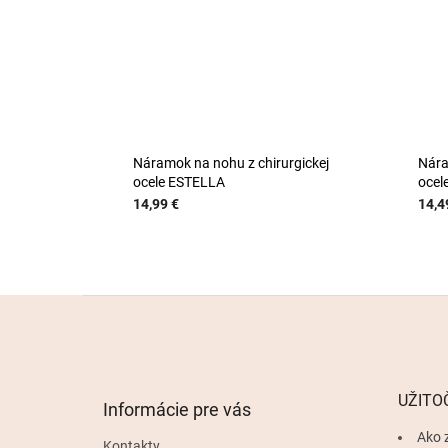
Náramok na nohu z chirurgickej
Nára
ocele ESTELLA
ocel
14,99 €
14,4
Z
á
p
ä
t
UŽITO
Informácie pre vás
i
e
Ako 
Kontakty