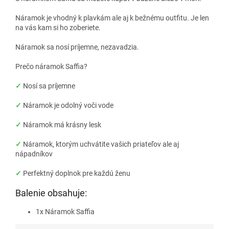
Náramok je vhodný k plavkám ale aj k bežnému outfitu. Je len
na vás kam si ho zoberiete.
Náramok sa nosí príjemne, nezavadzia.
Prečo náramok Saffia?
✓
Nosí sa príjemne
✓
Náramok je odolný voči vode
✓
Náramok má krásny lesk
✓
Náramok, ktorým uchvátite vašich priateľov ale aj
nápadníkov
✓
Perfektný doplnok pre každú ženu
Balenie obsahuje:
1x Náramok Saffia