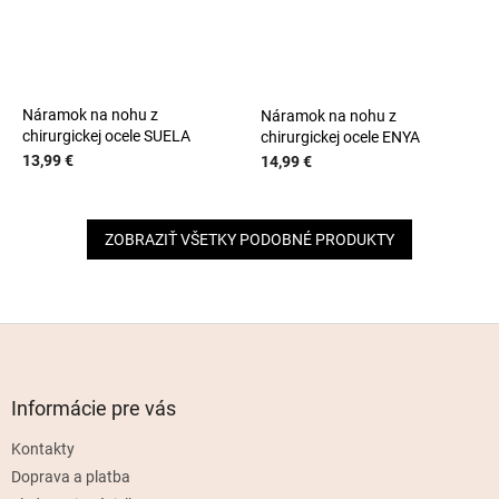
Náramok na nohu z
Náramok na nohu z
chirurgickej ocele SUELA
chirurgickej ocele ENYA
13,99 €
14,99 €
ZOBRAZIŤ VŠETKY PODOBNÉ PRODUKTY
Z
á
p
ä
Informácie pre vás
t
Kontakty
i
e
Doprava a platba