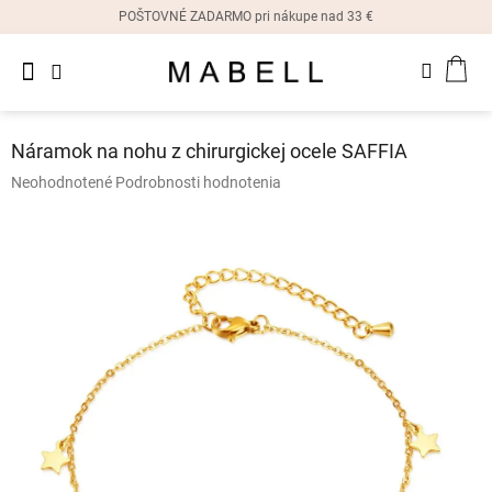
Prejsť
POŠTOVNÉ ZADARMO pri nákupe nad 33 €
na
obsah
Novinky
NÁK
Dámske
prstene
KOŠ
Náramok na nohu z chirurgickej ocele SAFFIA
Dámske
Priemerné
Neohodnotené
Podrobnosti hodnotenia
náušnice
hodnotenie
produktu
je
Dámske
náramky
0,0
z
5
Dámske
hviezdičiek.
náhrdelníky
Dámske
hodinky
Ostatné