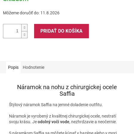
Môžeme doručiť do:
11.8.2026
PRIDAŤ DO KOŠÍKA
Popis
Hodnotenie
Náramok na nohu z chirurgickej ocele
Saffia
Štýlový náramok Saffia na jemné doladenie outfitu.
Náramok je vyrobený z kvalitnej chirurgickej ocele, nestratí
svoju krásu. Je
odolný voči vode
, nezhrdzavie a neočernie.
S náramkom Saffia sa môžete kúpať v bazéne alebo v mori.