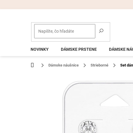
Prejsť
na
obsah
NOVINKY
DÁMSKE PRSTENE
DÁMSKE NÁ
Domov
Dámske náušnice
Strieborné
Set dá