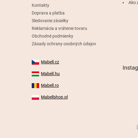
e
Ako 
Kontakty
Doprava a platba
Sledovanie zásielky
Reklamácia a vrátenie tovaru
Obchodné podmienky
Zásady ochrany osobných údajov
Mabell.cz
Insta
Mabell.hu
Mabell.ro
Mabellshop.pl