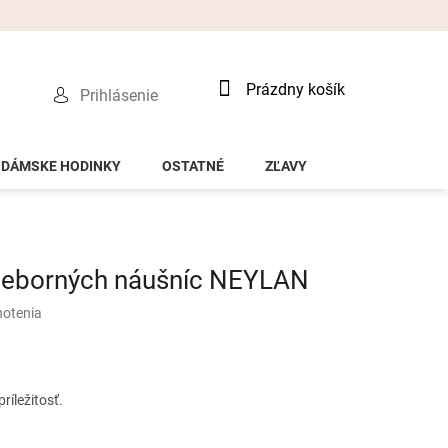
Nákupný
Prázdny košík
Prihlásenie
košík
DÁMSKE HODINKY
OSTATNÉ
ZĽAVY
rieborných náušníc NEYLAN
notenia
ríležitosť.