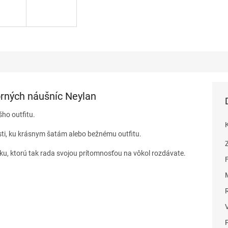
orných náušníc Neylan
šho outfitu.
sti, ku krásnym šatám alebo bežnému outfitu.
sku, ktorú tak rada svojou prítomnosťou na vôkol rozdávate.