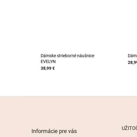
Dámske strieborné náušnice
Dáms
EVELYN
28,9
38,99 €
Z
á
p
ä
t
UŽITO
Informácie pre vás
i