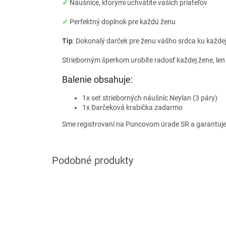
✓
Náušnice, ktorými uchvátite vašich priateľov
✓
Perfektný doplnok pre každú ženu
Tip
: Dokonalý darček pre ženu vášho srdca ku každej p
Strieborným šperkom urobíte radosť každej žene, len
Balenie obsahuje:
1x set strieborných náušníc Neylan (3 páry)
1x Darčeková krabička zadarmo
Sme registrovaní na Puncovom úrade SR a garantuj