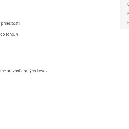
ríležitosti.
 do toho. ♥
eme pravosť drahých kovov.