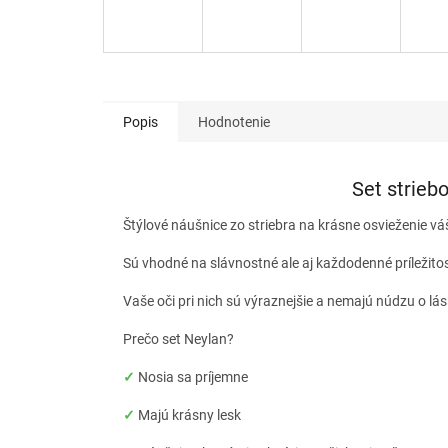
Popis
Hodnotenie
Set strieb
Štýlové náušnice zo striebra na krásne osvieženie vá
Sú vhodné na slávnostné ale aj každodenné príležito
Vaše oči pri nich sú výraznejšie a nemajú núdzu o lá
Prečo set Neylan?
✓
Nosia sa príjemne
✓
Majú krásny lesk