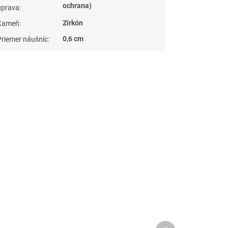
ochrana)
úprava
:
Zirkón
Kameň
:
0,6 cm
Priemer náušníc
:
Ďalší