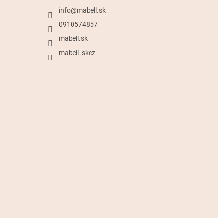
info
@
mabell.sk
0910574857
mabell.sk
mabell_skcz