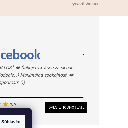
Vytvoril Shoptet
ALOSŤ ❤️ Ďakujem krásne za skvelú
odanie. :) Maximálna spokojnosť. ❤️
dporúčam :))
5/5
DALSIE HODNOTENIE
Súhlasím