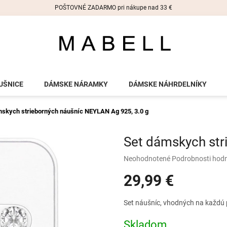
POŠTOVNÉ ZADARMO pri nákupe nad 33 €
UŠNICE
DÁMSKE NÁRAMKY
DÁMSKE NÁHRDELNÍKY
mskych strieborných náušníc NEYLAN
Ag 925, 3.0 g
Set dámskych st
Priemerné
Neohodnotené
Podrobnosti hod
hodnotenie
29,99 €
produktu
je
0,0
Jednotková
Set náušníc, vhodných na každú p
z
cena:
5
Skladom
hviezdičiek.