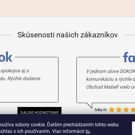
Skúsenosti našich zákazníkov
 spokojna aj s
V jednom slove DOKON
du. Rýchle dodanie.
komunikáciu a rýchle d
Obchod Mabell vrelo o
Ivka H.
DALSIE HODNOTENIE
oužíva súbory cookie. Ďalším prechádzaním tohto webu
súhlas s ich používaním. Viac informácií
tu
.