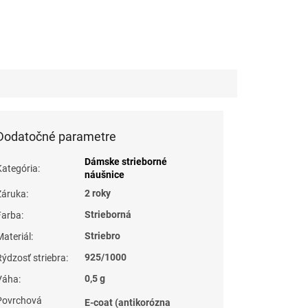
Dodatočné parametre
Dámske strieborné
Kategória
:
náušnice
2 roky
Záruka
:
Strieborná
Farba
:
Striebro
Materiál
:
925/1000
Rýdzosť striebra
:
0,5 g
Váha
:
Povrchová
E-coat (antikorózna