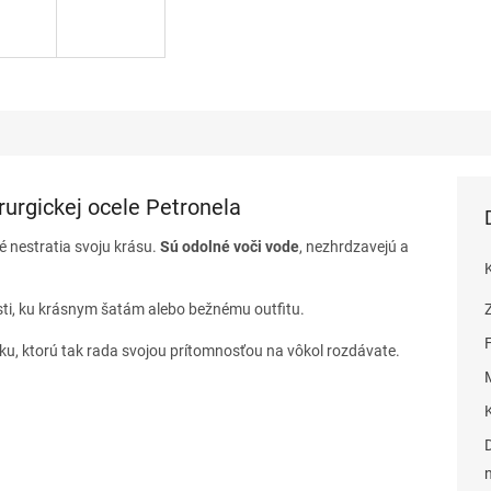
rurgickej ocele Petronela
ré nestratia svoju krásu.
Sú odolné voči vode
, nezhrdzavejú a
sti, ku krásnym šatám alebo bežnému outfitu.
sku, ktorú tak rada svojou prítomnosťou na vôkol rozdávate.