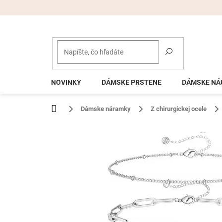
Prejsť
na
obsah
NOVINKY
DÁMSKE PRSTENE
DÁMSKE NÁ
Domov
Dámske náramky
Z chirurgickej ocele