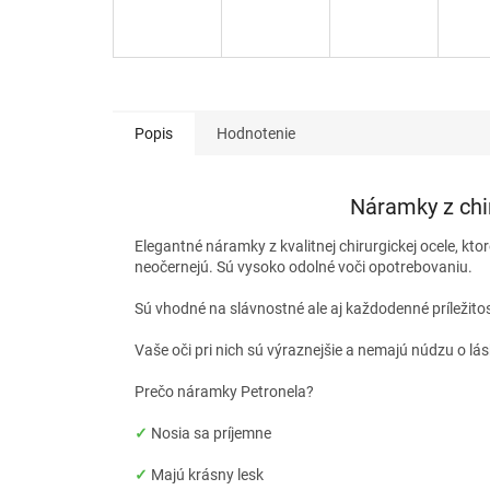
Popis
Hodnotenie
Náramky z chi
Elegantné náramky z kvalitnej chirurgickej ocele, kto
neočernejú. Sú vysoko odolné voči opotrebovaniu.
Sú vhodné na slávnostné ale aj každodenné príležito
Vaše oči pri nich sú výraznejšie a nemajú núdzu o lá
Prečo náramky Petronela?
✓
Nosia sa príjemne
✓
Majú krásny lesk