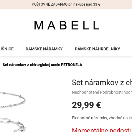
POŠTOVNÉ ZADARMO pri nákupe nad 33 €
UŠNICE
DÁMSKE NÁRAMKY
DÁMSKE NÁHRDELNÍKY
Set náramkov z chirurgickej ocele PETRONELA
Set náramkov z c
Priemerné
Neohodnotené
Podrobnosti hod
hodnotenie
29,99 €
produktu
je
0,0
Jednotková
Elegantné náramky, vhodné na kaž
z
cena:
5
Momentálne nedost
hviezdičiek.