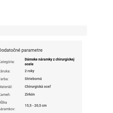
Dodatočné parametre
Dámske náramky z chirurgickej
Kategória
:
ocele
2 roky
Záruka
:
Strieborná
Farba
:
Chirurgická oceľ
Materiál
:
Zirkón
Kameň
:
Dĺžka
15,5 - 20,5 cm
náramkov
: