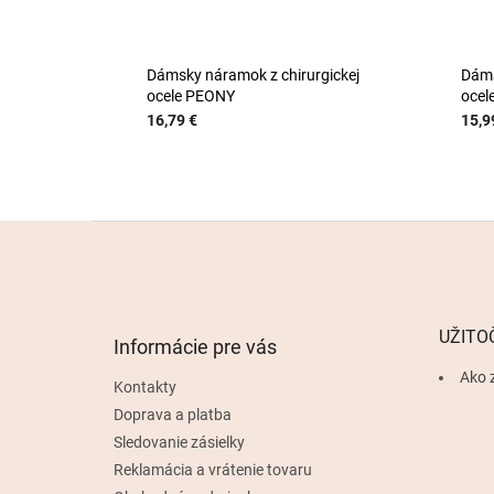
Dámsky náramok z chirurgickej
Dáms
ocele PEONY
ocel
16,79 €
15,9
Z
á
p
ä
t
UŽITO
Informácie pre vás
i
e
Ako 
Kontakty
Doprava a platba
Sledovanie zásielky
Reklamácia a vrátenie tovaru