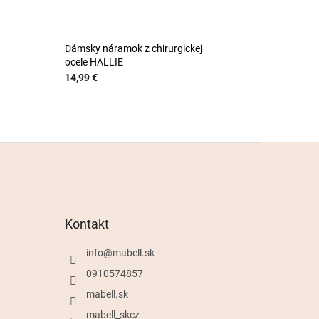
Dámsky náramok z chirurgickej
ocele HALLIE
14,99 €
Kontakt
info
@
mabell.sk
0910574857
mabell.sk
mabell_skcz