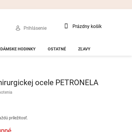
Nákupný
Prázdny košík
Prihlásenie
košík
DÁMSKE HODINKY
OSTATNÉ
ZĽAVY
hirurgickej ocele PETRONELA
notenia
dú príležitosť.
upné