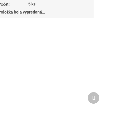
5 ks
Počet
:
Položka bola vypredaná…
Ďalší
produkt