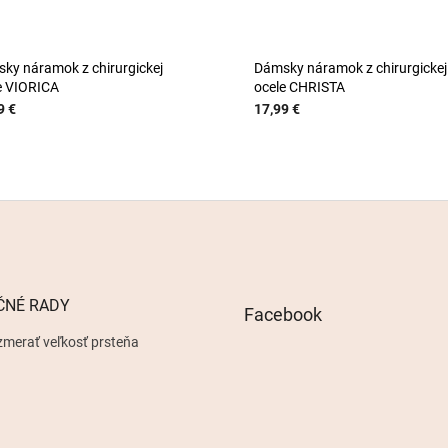
ky náramok z chirurgickej
Dámsky náramok z chirurgickej
e VIORICA
ocele CHRISTA
9 €
17,99 €
ČNÉ RADY
Facebook
zmerať veľkosť prsteňa