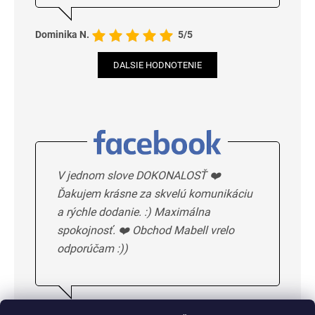
Dominika N.
5/5
DALSIE HODNOTENIE
V jednom slove DOKONALOSŤ ❤️
Ďakujem krásne za skvelú komunikáciu
a rýchle dodanie. :) Maximálna
spokojnosť. ❤️ Obchod Mabell vrelo
odporúčam :))
Ivka H.
5/5