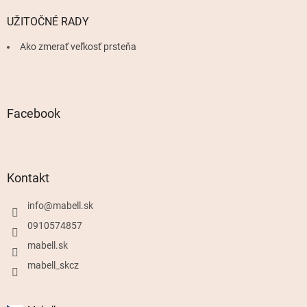
UŽITOČNÉ RADY
Ako zmerať veľkosť prsteňa
Facebook
Kontakt
info
@
mabell.sk
0910574857
mabell.sk
mabell_skcz