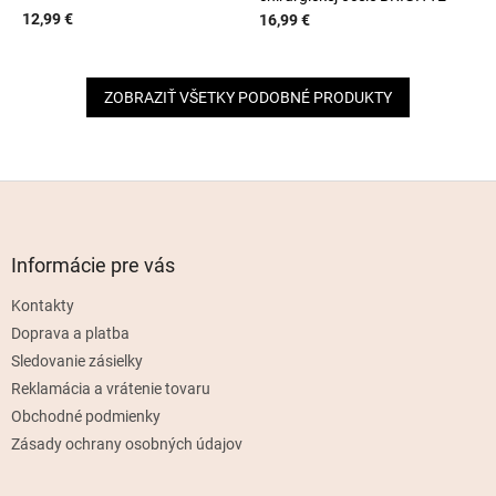
12,99 €
16,99 €
ZOBRAZIŤ VŠETKY PODOBNÉ PRODUKTY
Z
á
p
ä
Informácie pre vás
t
Kontakty
i
e
Doprava a platba
Sledovanie zásielky
Reklamácia a vrátenie tovaru
Obchodné podmienky
Zásady ochrany osobných údajov