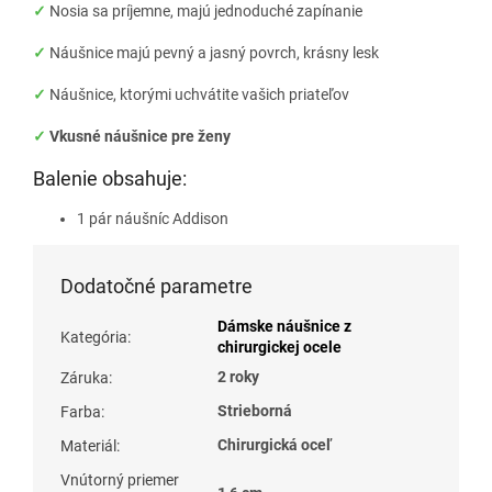
✓
Nosia sa príjemne, majú jednoduché zapínanie
✓
Náušnice majú pevný a jasný povrch, krásny lesk
✓
Náušnice, ktorými uchvátite vašich priateľov
✓
Vkusné náušnice pre ženy
Balenie obsahuje:
1 pár náušníc Addison
Dodatočné parametre
Dámske náušnice z
Kategória
:
chirurgickej ocele
2 roky
Záruka
:
Strieborná
Farba
:
Chirurgická oceľ
Materiál
:
Vnútorný priemer