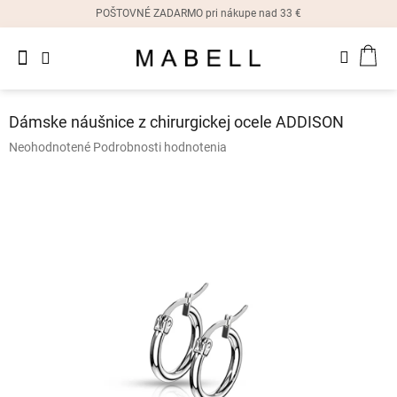
Prejsť
POŠTOVNÉ ZADARMO pri nákupe nad 33 €
na
obsah
Novinky
NÁK
Dámske
prstene
KOŠ
Dámske náušnice z chirurgickej ocele ADDISON
Dámske
Priemerné
Neohodnotené
Podrobnosti hodnotenia
náušnice
hodnotenie
produktu
je
Dámske
náramky
0,0
z
5
Dámske
hviezdičiek.
náhrdelníky
Dámske
hodinky
Ostatné