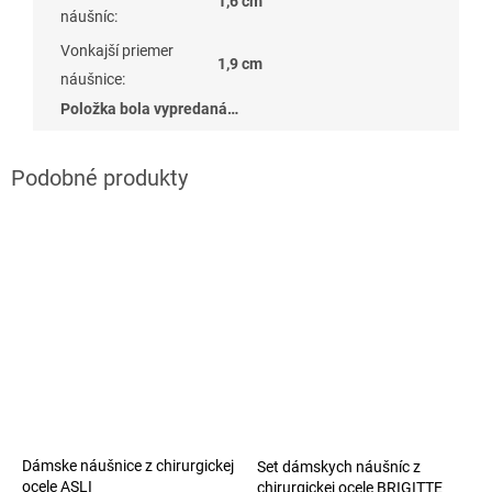
1,6 cm
náušníc
:
Vonkajší priemer
1,9 cm
náušnice
:
Položka bola vypredaná…
Dámske náušnice z chirurgickej
Set dámskych náušníc z
ocele ASLI
chirurgickej ocele BRIGITTE