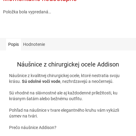
Položka bola vypredaná…
Popis
Hodnotenie
Náušnice z chirurgickej ocele Addison
Náušnice z kvalitnej chirurgickej ocele, ktoré nestratia svoju
krásu.
Sú odolné voči vode
, nezhrdzavejú a neočernejú.
Sú vhodné na slávnostné ale aj každodenné príležitosti, ku
krásnym šatám alebo bežnému outfitu.
Pohľad na náušnice v tvare elegantného kruhu vám vykúzli
úsmev na tvári.
Prečo náušnice Addison?