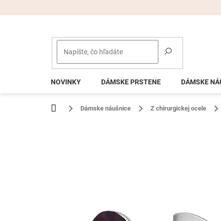
Prejsť
na
obsah
NOVINKY
DÁMSKE PRSTENE
DÁMSKE NÁ
Domov
Dámske náušnice
Z chirurgickej ocele