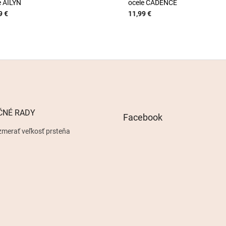
e AILYN
ocele CADENCE
9 €
11,99 €
ČNÉ RADY
Facebook
zmerať veľkosť prsteňa