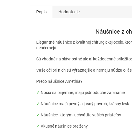
Popis
Hodnotenie
Náušnice z ch
Elegantné náušnice z kvalitnej chirurgickej ocele, kto
neočernejú.
Sú vhodné na slávnostné ale aj každodenné príležito
Vaše oči pri nich sú výraznejšie a nemajú núdzu o lá
Prečo náušnice Amethia?
✓
Nosia sa príjemne, majú jednoduché zapínanie
✓
Náušnice majú pevný a jasný povrch, krásny lesk
✓
Náušnice, ktorými uchvátite vašich priateľov
✓
Vkusné náušnice pre ženy