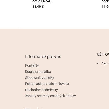
ocele FARAH
ocel
11,49 €
11,9
Z
á
p
ä
t
UŽITO
Informácie pre vás
i
e
Ako 
Kontakty
Doprava a platba
Sledovanie zásielky
Reklamácia a vrátenie tovaru
Obchodné podmienky
Zásady ochrany osobných údajov