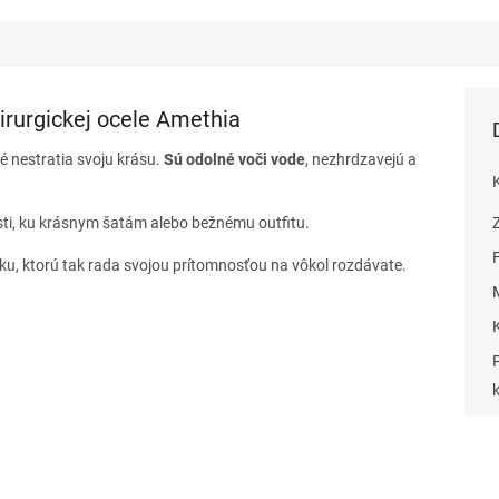
irurgickej ocele Amethia
ré nestratia svoju krásu.
Sú odolné voči vode
, nezhrdzavejú a
sti, ku krásnym šatám alebo bežnému outfitu.
sku, ktorú tak rada svojou prítomnosťou na vôkol rozdávate.