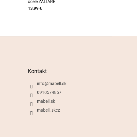
ocele ZALIARE
13,99 €
Kontakt
info
@
mabell.sk
0910574857
mabell.sk
mabell_skcz