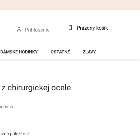
Nákupný
Prázdny košík
Prihlásenie
košík
DÁMSKE HODINKY
OSTATNÉ
ZĽAVY
 chirurgickej ocele
notenia
ždú príležitosť.