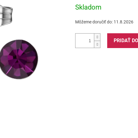
5
Skladom
hviezdičiek.
Môžeme doručiť do:
11.8.2026
PRIDAŤ D