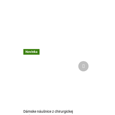
Novinka
Ďalší
produkt
Dámske náušnice z chirurgickej