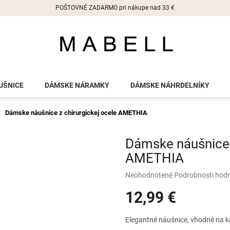
POŠTOVNÉ ZADARMO pri nákupe nad 33 €
UŠNICE
DÁMSKE NÁRAMKY
DÁMSKE NÁHRDELNÍKY
Dámske náušnice z chirurgickej ocele AMETHIA
Dámske náušnice z
AMETHIA
Priemerné
Neohodnotené
Podrobnosti hod
hodnotenie
12,99 €
produktu
je
0,0
Jednotková
Elegantné náušnice, vhodné na ka
z
cena: