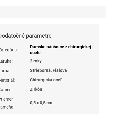
Dodatočné parametre
Dámske náušnice z chirurgickej
Kategória
:
ocele
2 roky
Záruka
:
Strieborná, Fialová
Farba
:
Chirurgická oceľ
Materiál
:
Zirkón
Kameň
:
Priemer
0,5 x 0,5 cm
kameňa
: