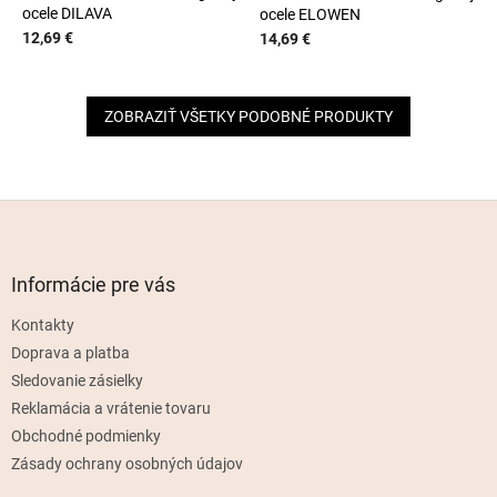
ocele DILAVA
ocele ELOWEN
12,69 €
14,69 €
ZOBRAZIŤ VŠETKY PODOBNÉ PRODUKTY
Z
á
p
ä
Informácie pre vás
t
Kontakty
i
e
Doprava a platba
Sledovanie zásielky
Reklamácia a vrátenie tovaru
Obchodné podmienky
Zásady ochrany osobných údajov