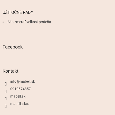
UŽITOČNÉ RADY
Ako zmerať veľkosť prsteňa
Facebook
Kontakt
info
@
mabell.sk
0910574857
mabell.sk
mabell_skcz