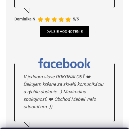
Dominika N.
5/5
DALSIE HODNOTENIE
V jednom slove DOKONALOSŤ ❤️
Ďakujem krásne za skvelú komunikáciu
a rýchle dodanie. :) Maximálna
spokojnosť. ❤️ Obchod Mabell vrelo
odporúčam :))