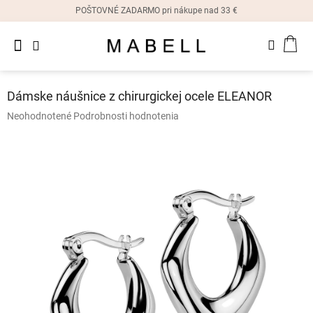
Prejsť
POŠTOVNÉ ZADARMO pri nákupe nad 33 €
na
obsah
Novinky
NÁK
Dámske
prstene
KOŠ
Dámske náušnice z chirurgickej ocele ELEANOR
Dámske
Priemerné
Neohodnotené
Podrobnosti hodnotenia
náušnice
hodnotenie
produktu
je
Dámske
náramky
0,0
z
5
Dámske
hviezdičiek.
náhrdelníky
Dámske
hodinky
Ostatné