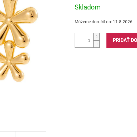
5
Skladom
hviezdičiek.
Môžeme doručiť do:
11.8.2026
PRIDAŤ D