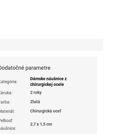
Dodatočné parametre
Dámske náušnice z
Kategória
:
chirurgickej ocele
2 roky
Záruka
:
Zlatá
Farba
:
Chirurgická oceľ
Materiál
:
Veľkosť
2,7 x 1,5 cm
náušnice
: