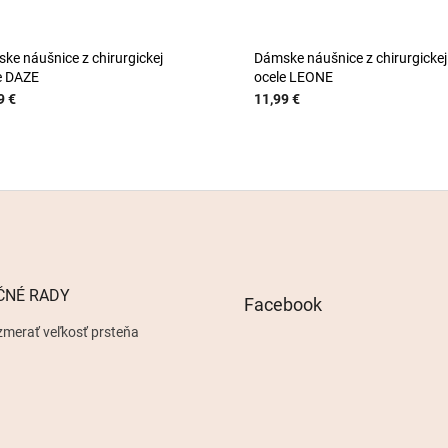
ke náušnice z chirurgickej
Dámske náušnice z chirurgickej
e DAZE
ocele LEONE
9 €
11,99 €
ČNÉ RADY
Facebook
zmerať veľkosť prsteňa