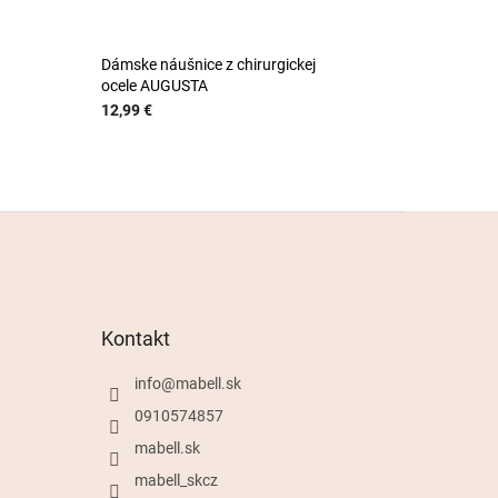
Dámske náušnice z chirurgickej
ocele AUGUSTA
12,99 €
Kontakt
info
@
mabell.sk
0910574857
mabell.sk
mabell_skcz