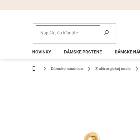
Prejsť
na
obsah
NOVINKY
DÁMSKE PRSTENE
DÁMSKE NÁ
Domov
Dámske náušnice
Z chirurgickej ocele