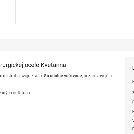
irurgickej ocele Kvetanna
ré nestratia svoju krásu.
Sú odolné voči vode
, nezhrdzavejú a
enných outfitoch.