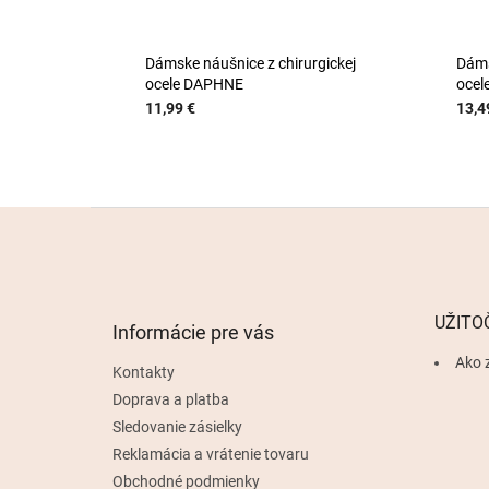
Dámske náušnice z chirurgickej
Dáms
ocele DAPHNE
ocel
11,99 €
13,4
Z
á
p
ä
t
UŽITO
Informácie pre vás
i
e
Ako 
Kontakty
Doprava a platba
Sledovanie zásielky
Reklamácia a vrátenie tovaru
Obchodné podmienky