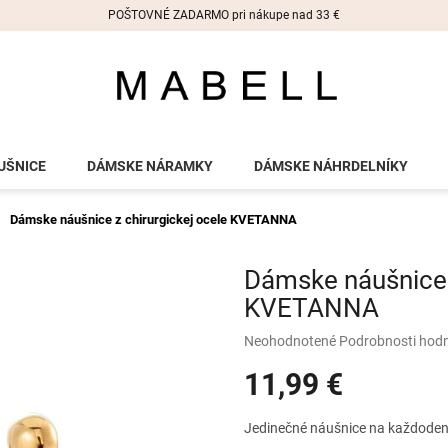
POŠTOVNÉ ZADARMO pri nákupe nad 33 €
UŠNICE
DÁMSKE NÁRAMKY
DÁMSKE NÁHRDELNÍKY
Dámske náušnice z chirurgickej ocele KVETANNA
Dámske náušnice z
KVETANNA
Priemerné
Neohodnotené
Podrobnosti hod
hodnotenie
11,99 €
produktu
je
0,0
Jednotková
Jedinečné náušnice na každoden
z
cena: