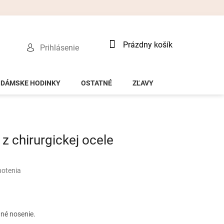
Nákupný
Prázdny košík
Prihlásenie
košík
DÁMSKE HODINKY
OSTATNÉ
ZĽAVY
 chirurgickej ocele
notenia
né nosenie.