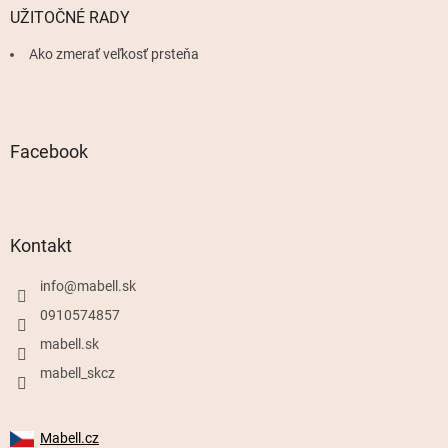
UŽITOČNÉ RADY
Ako zmerať veľkosť prsteňa
Facebook
Kontakt
info
@
mabell.sk
0910574857
mabell.sk
mabell_skcz
Mabell.cz