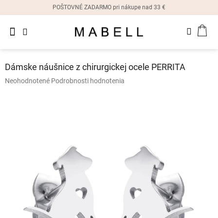
Prejsť
POŠTOVNÉ ZADARMO pri nákupe nad 33 €
na
obsah
Novinky
NÁK
Dámske
prstene
KOŠ
Dámske náušnice z chirurgickej ocele PERRITA
Dámske
Priemerné
Neohodnotené
Podrobnosti hodnotenia
náušnice
hodnotenie
produktu
je
Dámske
náramky
0,0
z
5
Dámske
hviezdičiek.
náhrdelníky
Dámske
hodinky
Ostatné