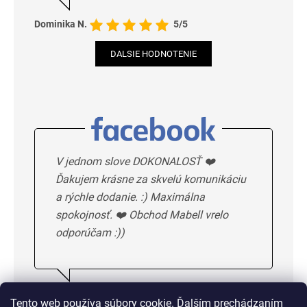
Dominika N.
5/5
DALSIE HODNOTENIE
V jednom slove DOKONALOSŤ ❤️
Ďakujem krásne za skvelú komunikáciu
a rýchle dodanie. :) Maximálna
spokojnosť. ❤️ Obchod Mabell vrelo
odporúčam :))
Ivka H.
5/5
Tento web používa súbory cookie. Ďalším prechádzaním