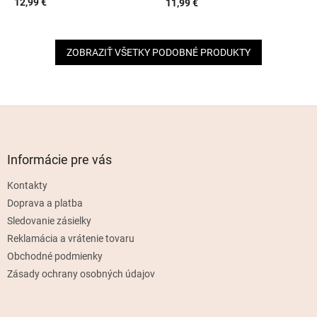
12,99 €
11,99 €
ZOBRAZIŤ VŠETKY PODOBNÉ PRODUKTY
Z
á
p
ä
Informácie pre vás
t
Kontakty
i
e
Doprava a platba
Sledovanie zásielky
Reklamácia a vrátenie tovaru
Obchodné podmienky
Zásady ochrany osobných údajov