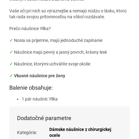
Vaše oči pri nich sú výraznejšie a nemajú núdzu o lásku, ktorú
tak rada svojou prítomnosťou na vôkol rozdávate.
Prečo náušnice Yllka?
✓
Nosia sa príjemne, majú jednoduché zapínanie
✓
Náušnice majú pevný a jasný povrch, krásny lesk
✓
Náušnice, ktorými uchvátite svoje okolie
✓
Vkusné náušnice pre ženy
Balenie obsahuje:
1 pár náušníc Yllka
Dodatočné parametre
Dámske náušnice z chirurgickej
Kategória
:
ocele