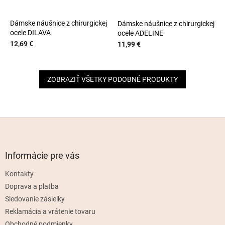
Dámske náušnice z chirurgickej
Dámske náušnice z chirurgickej
ocele DILAVA
ocele ADELINE
12,69 €
11,99 €
ZOBRAZIŤ VŠETKY PODOBNÉ PRODUKTY
Z
á
p
ä
Informácie pre vás
t
Kontakty
i
e
Doprava a platba
Sledovanie zásielky
Reklamácia a vrátenie tovaru
Obchodné podmienky