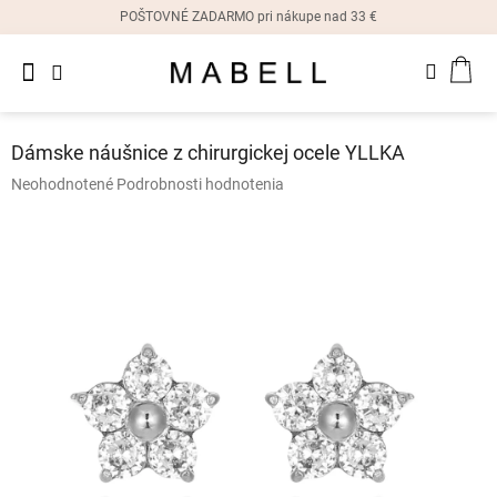
Prejsť
POŠTOVNÉ ZADARMO pri nákupe nad 33 €
na
obsah
Novinky
NÁK
Dámske
prstene
KOŠ
Dámske náušnice z chirurgickej ocele YLLKA
Dámske
Priemerné
Neohodnotené
Podrobnosti hodnotenia
náušnice
hodnotenie
produktu
je
Dámske
náramky
0,0
z
5
Dámske
hviezdičiek.
náhrdelníky
Dámske
hodinky
Ostatné