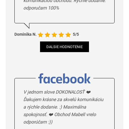
komunikaciou obchodu. Rýchle dodanie.
odporučam 100%
Dominika N.
5/5
DALSIE HODNOTENIE
V jednom slove DOKONALOSŤ ❤️
Ďakujem krásne za skvelú komunikáciu
a rýchle dodanie. :) Maximálna
spokojnosť. ❤️ Obchod Mabell vrelo
odporúčam :))