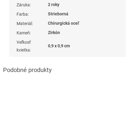
2 roky
Záruka
:
Strieborná
Farba
:
Chirurgická oceľ
Materiál
:
Zirkón
Kameň
:
Veľkosť
0,9 x 0,9 cm
kvietka
: