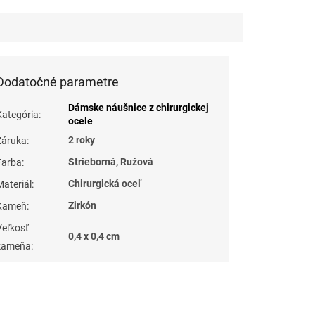
Dodatočné parametre
Dámske náušnice z chirurgickej
Kategória
:
ocele
2 roky
Záruka
:
Strieborná, Ružová
Farba
:
Chirurgická oceľ
Materiál
:
Zirkón
Kameň
:
Veľkosť
0,4 x 0,4 cm
kameňa
: