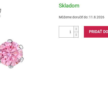
5
Skladom
hviezdičiek.
Môžeme doručiť do:
11.8.2026
PRIDAŤ D