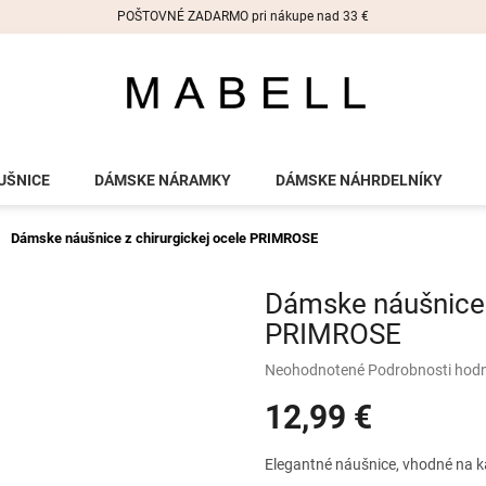
POŠTOVNÉ ZADARMO pri nákupe nad 33 €
UŠNICE
DÁMSKE NÁRAMKY
DÁMSKE NÁHRDELNÍKY
Dámske náušnice z chirurgickej ocele PRIMROSE
Dámske náušnice z
PRIMROSE
Priemerné
Neohodnotené
Podrobnosti hod
hodnotenie
12,99 €
produktu
je
0,0
Jednotková
Elegantné náušnice, vhodné na ka
z
cena: