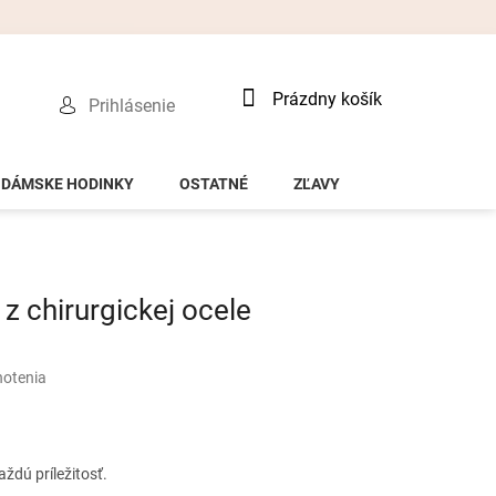
Nákupný
Prázdny košík
Prihlásenie
košík
DÁMSKE HODINKY
OSTATNÉ
ZĽAVY
 chirurgickej ocele
notenia
ždú príležitosť.