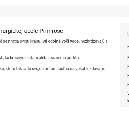
irurgickej ocele Primrose
ré nestratia svoju krásu.
Sú odolné voči vode
, nezhrdzavejú a
sti, ku krásnym šatám alebo bežnému outfitu.
sku, ktorú tak rada svojou prítomnosťou na vôkol rozdávate.