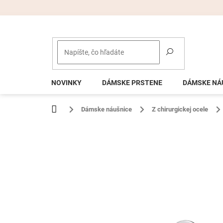
Prejsť
na
obsah
NOVINKY
DÁMSKE PRSTENE
DÁMSKE NÁ
Domov
Dámske náušnice
Z chirurgickej ocele