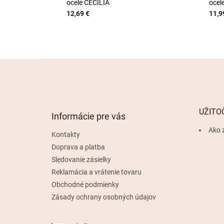
ocele CECILIA
ocel
12,69 €
11,9
Z
á
p
ä
t
UŽITO
Informácie pre vás
i
e
Ako 
Kontakty
Doprava a platba
Sledovanie zásielky
Reklamácia a vrátenie tovaru
Obchodné podmienky
Zásady ochrany osobných údajov