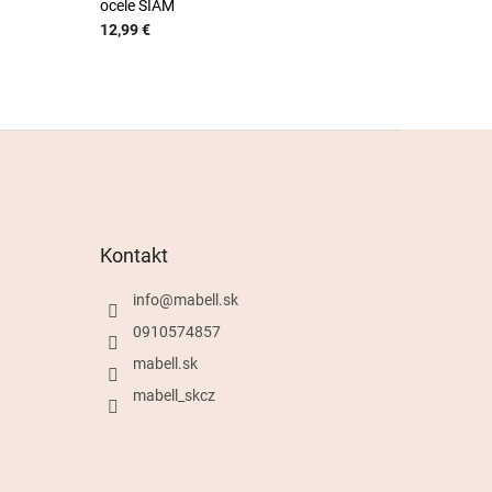
ocele SIAM
12,99 €
Kontakt
info
@
mabell.sk
0910574857
mabell.sk
mabell_skcz