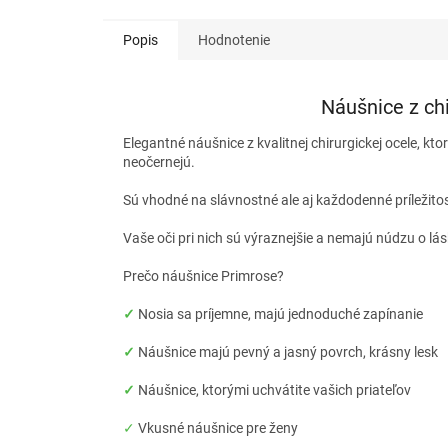
Popis
Hodnotenie
Náušnice z ch
Elegantné náušnice z kvalitnej chirurgickej ocele, kto
neočernejú.
Sú vhodné na slávnostné ale aj každodenné príležito
Vaše oči pri nich sú výraznejšie a nemajú núdzu o lá
Prečo náušnice Primrose?
✓
Nosia sa príjemne, majú jednoduché zapínanie
✓
Náušnice majú pevný a jasný povrch, krásny lesk
✓
Náušnice, ktorými uchvátite vašich priateľov
✓
Vkusné náušnice pre ženy