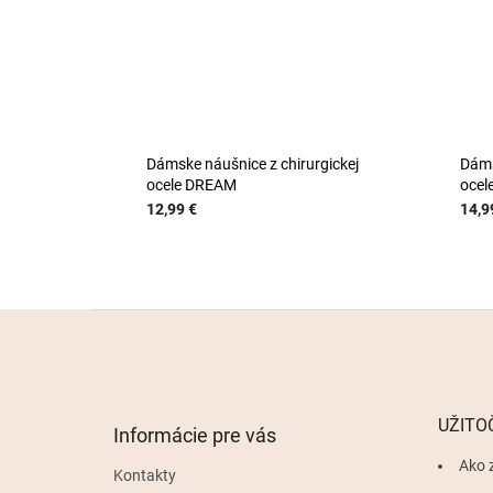
Dámske náušnice z chirurgickej
Dáms
ocele DREAM
ocel
12,99 €
14,9
Z
á
p
ä
t
UŽITO
Informácie pre vás
i
e
Ako 
Kontakty