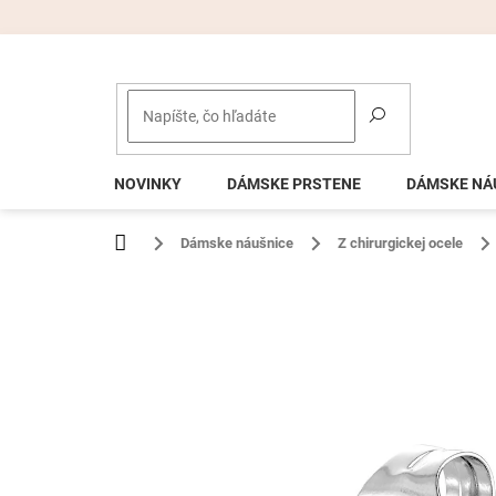
Prejsť
na
obsah
NOVINKY
DÁMSKE PRSTENE
DÁMSKE NÁ
Domov
Dámske náušnice
Z chirurgickej ocele