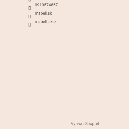
0910574857
mabell.sk
mabell_skcz
Vytvoril Shoptet