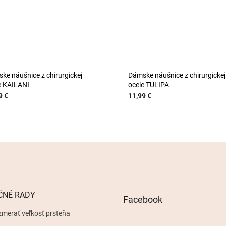
ke náušnice z chirurgickej
Dámske náušnice z chirurgickej
e KAILANI
ocele TULIPA
9 €
11,99 €
ČNÉ RADY
Facebook
zmerať veľkosť prsteňa