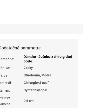
Dodatočné parametre
Dámske náušnice z chirurgickej
Kategória
:
ocele
2 roky
Záruka
:
Strieborná, Modrá
Farba
:
Chirurgická oceľ
Materiál
:
Syntetický opál
Kameň
:
Priemer
0,5 cm
kameňa
: