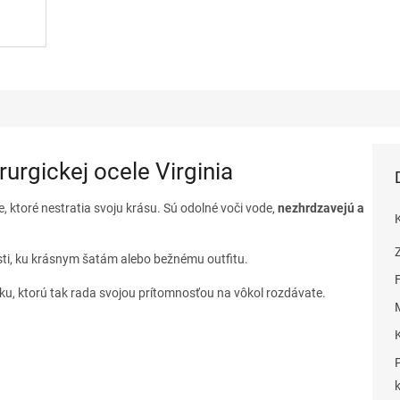
rurgickej ocele Virginia
e, ktoré nestratia svoju krásu. Sú odolné voči vode,
nezhrdzavejú a
sti, ku krásnym šatám alebo bežnému outfitu.
sku, ktorú tak rada svojou prítomnosťou na vôkol rozdávate.