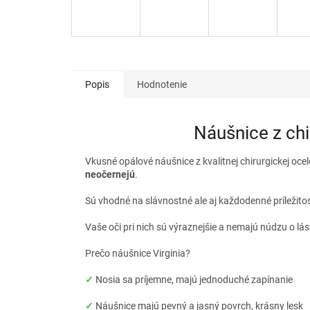
Popis
Hodnotenie
Náušnice z chi
Vkusné opálové náušnice z kvalitnej chirurgickej ocel
neočernejú
.
Sú vhodné na slávnostné ale aj každodenné príležito
Vaše oči pri nich sú výraznejšie a nemajú núdzu o lá
Prečo náušnice Virginia?
✓
Nosia sa príjemne, majú jednoduché zapínanie
✓
Náušnice majú pevný a jasný povrch, krásny lesk