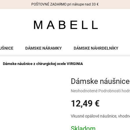
POŠTOVNÉ ZADARMO pri nákupe nad 33 €
UŠNICE
DÁMSKE NÁRAMKY
DÁMSKE NÁHRDELNÍKY
Dámske náušnice z chirurgickej ocele VIRGINIA
Dámske náušnice 
Priemerné
Neohodnotené
Podrobnosti hod
hodnotenie
12,49 €
produktu
je
0,0
Jednotková
Vkusné opálové náušnice, vhodné 
z
cena:
5
Skladom
hviezdičiek.