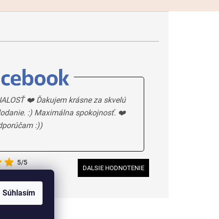
ALOSŤ ❤️ Ďakujem krásne za skvelú
odanie. :) Maximálna spokojnosť. ❤️
dporúčam :))
5/5
DALSIE HODNOTENIE
Súhlasím