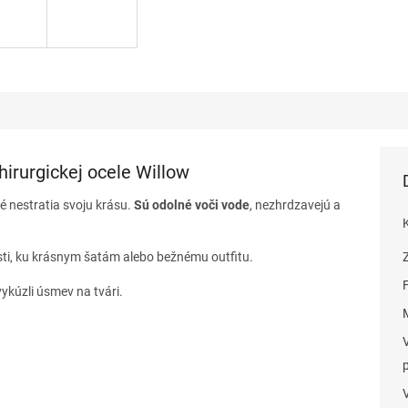
hirurgickej ocele Willow
ré nestratia svoju krásu.
Sú odolné voči vode
, nezhrdzavejú a
sti, ku krásnym šatám alebo bežnému outfitu.
ykúzli úsmev na tvári.