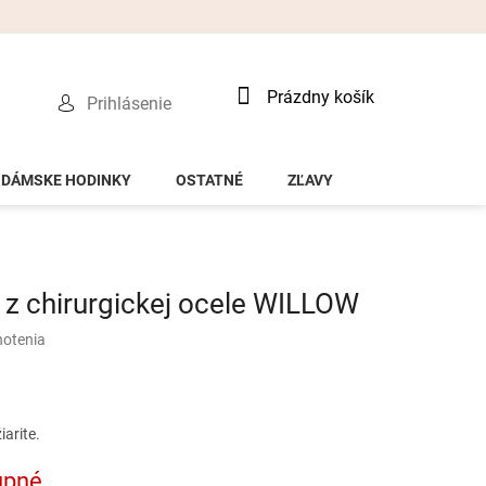
Nákupný
Prázdny košík
Prihlásenie
košík
DÁMSKE HODINKY
OSTATNÉ
ZĽAVY
z chirurgickej ocele WILLOW
notenia
arite.
upné