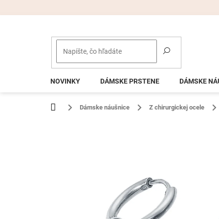
Prejsť
na
obsah
NOVINKY
DÁMSKE PRSTENE
DÁMSKE NÁ
Domov
Dámske náušnice
Z chirurgickej ocele