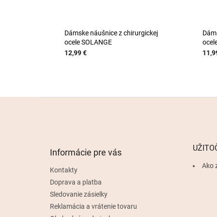
Dámske náušnice z chirurgickej
Dáms
ocele SOLANGE
ocel
12,99 €
11,9
Z
á
p
ä
t
UŽITO
Informácie pre vás
i
e
Ako 
Kontakty
Doprava a platba
Sledovanie zásielky
Reklamácia a vrátenie tovaru