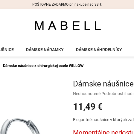
POŠTOVNÉ ZADARMO pri nákupe nad 33 €
UŠNICE
DÁMSKE NÁRAMKY
DÁMSKE NÁHRDELNÍKY
Dámske náušnice z chirurgickej ocele WILLOW
Dámske náušnice 
Priemerné
Neohodnotené
Podrobnosti hod
hodnotenie
11,49 €
produktu
je
0,0
Jednotková
Elegantné náušnice v ktorých zaži
z
cena:
5
Momentálne nedost
hviezdičiek.