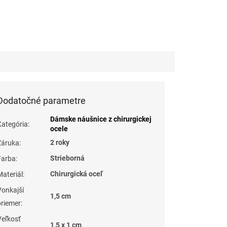
Dodatočné parametre
Dámske náušnice z chirurgickej
Kategória
:
ocele
2 roky
Záruka
:
Strieborná
Farba
:
Chirurgická oceľ
Materiál
:
Vonkajší
1,5 cm
priemer
:
Veľkosť
1,5 x 1 cm