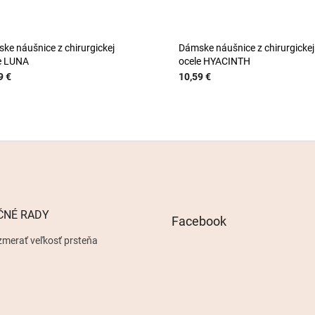
ke náušnice z chirurgickej
Dámske náušnice z chirurgickej
e LUNA
ocele HYACINTH
9 €
10,59 €
ČNÉ RADY
Facebook
zmerať veľkosť prsteňa