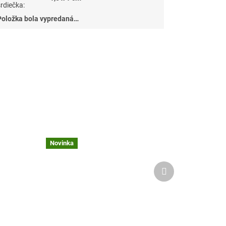
srdiečka
:
Položka bola vypredaná…
Novinka
Ďalší
produkt