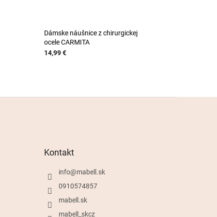
Dámske náušnice z chirurgickej
ocele CARMITA
14,99 €
Kontakt
info
@
mabell.sk
0910574857
mabell.sk
mabell_skcz