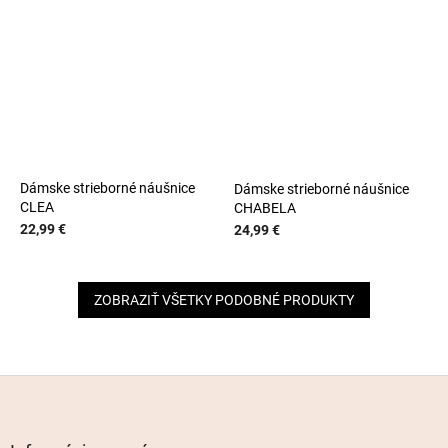
Dámske strieborné náušnice
Dámske strieborné náušnice
CLEA
CHABELA
22,99 €
24,99 €
ZOBRAZIŤ VŠETKY PODOBNÉ PRODUKTY
Z
á
p