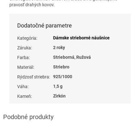
pravosť drahých kovov.
Dodatočné parametre
Dámske strieborné náušnice
Kategória
:
2 roky
Záruka
:
Strieborná, Ružová
Farba
:
Striebro
Materiál
:
925/1000
Rýdzosť striebra
:
1,5 g
Váha
:
Zirkón
Kameň
: