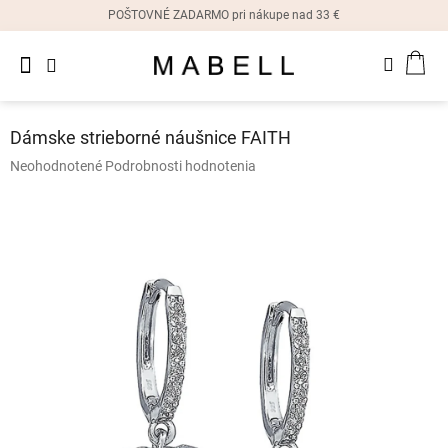
Prejsť
POŠTOVNÉ ZADARMO pri nákupe nad 33 €
na
obsah
Novinky
NÁK
Dámske
prstene
KOŠ
Dámske strieborné náušnice FAITH
Dámske
Priemerné
Neohodnotené
Podrobnosti hodnotenia
náušnice
hodnotenie
produktu
je
Dámske
náramky
0,0
z
5
Dámske
hviezdičiek.
náhrdelníky
Dámske
hodinky
Ostatné