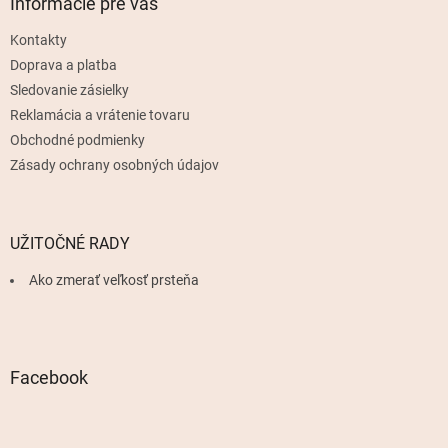
ä
Informácie pre vás
t
Kontakty
i
e
Doprava a platba
Sledovanie zásielky
Reklamácia a vrátenie tovaru
Obchodné podmienky
Zásady ochrany osobných údajov
UŽITOČNÉ RADY
Ako zmerať veľkosť prsteňa
Facebook