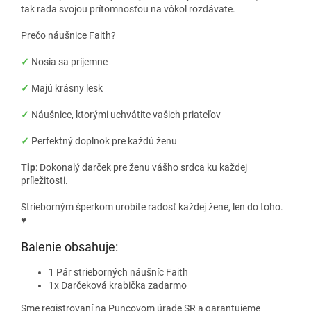
tak rada svojou prítomnosťou na vôkol rozdávate.
Prečo náušnice Faith?
✓
Nosia sa príjemne
✓
Majú krásny lesk
✓
Náušnice, ktorými uchvátite vašich priateľov
✓
Perfektný doplnok pre každú ženu
Tip
: Dokonalý darček pre ženu vášho srdca ku každej
príležitosti.
Strieborným šperkom urobíte radosť každej žene, len do toho.
♥
Balenie obsahuje:
1 Pár strieborných náušníc Faith
1x Darčeková krabička zadarmo
Sme registrovaní na Puncovom úrade SR a garantujeme