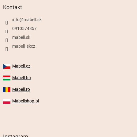
Kontakt
info
@
mabell.sk
0910574857
mabell.sk
mabell_skcz
Mabell.cz
Mabell.hu
Mabell.ro
Mabellshop.pl
Instagram