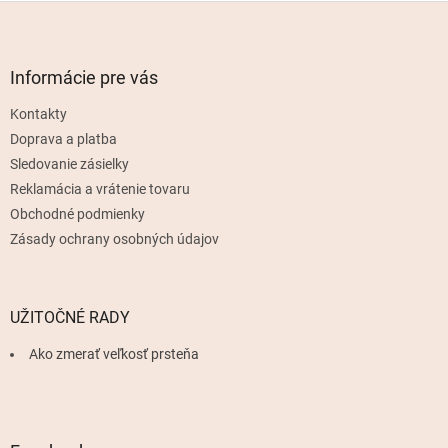
Z
á
p
ä
Informácie pre vás
t
Kontakty
i
e
Doprava a platba
Sledovanie zásielky
Reklamácia a vrátenie tovaru
Obchodné podmienky
Zásady ochrany osobných údajov
UŽITOČNÉ RADY
Ako zmerať veľkosť prsteňa