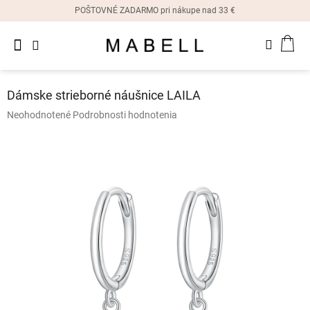
Prejsť
POŠTOVNÉ ZADARMO pri nákupe nad 33 €
na
obsah
Novinky
NÁK
Dámske
prstene
KOŠ
Dámske strieborné náušnice LAILA
Dámske
Priemerné
Neohodnotené
Podrobnosti hodnotenia
náušnice
hodnotenie
produktu
je
Dámske
náramky
0,0
z
5
Dámske
hviezdičiek.
náhrdelníky
Dámske
hodinky
Ostatné