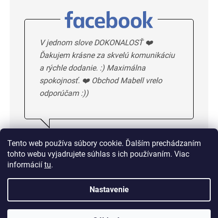
V jednom slove DOKONALOSŤ ❤️
Ďakujem krásne za skvelú komunikáciu
a rýchle dodanie. :) Maximálna
spokojnosť. ❤️ Obchod Mabell vrelo
odporúčam :))
Ivka H.
5/5
Tento web používa súbory cookie. Ďalším prechádzaním
tohto webu vyjadrujete súhlas s ich používaním. Viac
DALSIE HODNOTENIE
informácií
tu
.
Nastavenie
Doprava od 1,50 € alebo
zadarmo od 33 €