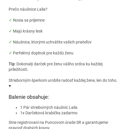
Prečo náušnice Laila?
✓
Nosia sa príjemne
✓
Majú krásny lesk
✓
Náušnice, ktorými uchvátite vašich priateľov
✓
Perfektný doplnok pre každú ženu
Tip
: Dokonalý darček pre ženu vášho srdca ku každej
príležitosti.
Strieborným šperkom urobíte radosť každej žene, len do toho.
♥
Balenie obsahuje:
1 Pár strieborných náušníc Laila
1x Darčeková krabička zadarmo
Sme registrovaní na Puncovom úrade SR a garantujeme
pravosť drahých kovov.