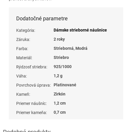
Dodatočné parametre
Dámske strieborné náušnice
Kategória
:
2 roky
Záruka
:
Strieborná, Modrá
Farba
:
Striebro
Materiál
:
925/1000
Rýdzosť striebra
:
1,2 g
Váha
:
Platinované
Povrchová úprava
:
Zirkón
Kameň
:
1,2 cm
Priemer náušníc
:
0,7 cm
Priemer kameňa
: