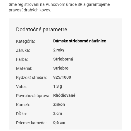
Sme registrovaní na Puncovom úrade SR a garantujeme
pravosť drahých kovov.
Dodatočné parametre
Dámske strieborné náušnice
Kategória
:
2 roky
Záruka
:
Strieborná
Farba
:
Striebro
Materiál
:
925/1000
Rýdzosť striebra
:
1,3 g
Váha
:
Rhódiované
Povrchová úprava
:
Zirkón
Kameň
:
2 cm
Dĺžka
:
0,6 cm
Priemer kameňa
: