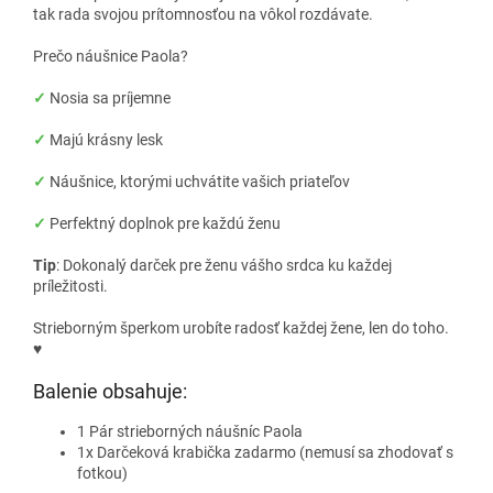
tak rada svojou prítomnosťou na vôkol rozdávate.
Prečo náušnice Paola?
✓
Nosia sa príjemne
✓
Majú krásny lesk
✓
Náušnice, ktorými uchvátite vašich priateľov
✓
Perfektný doplnok pre každú ženu
Tip
: Dokonalý darček pre ženu vášho srdca ku každej
príležitosti.
Strieborným šperkom urobíte radosť každej žene, len do toho.
♥
Balenie obsahuje:
1 Pár strieborných náušníc Paola
1x Darčeková krabička zadarmo (nemusí sa zhodovať s
fotkou)