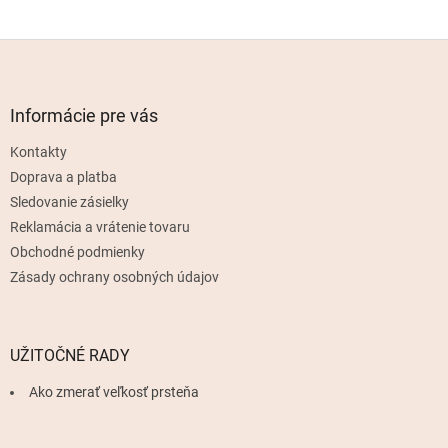
Z
á
p
ä
Informácie pre vás
t
Kontakty
i
e
Doprava a platba
Sledovanie zásielky
Reklamácia a vrátenie tovaru
Obchodné podmienky
Zásady ochrany osobných údajov
UŽITOČNÉ RADY
Ako zmerať veľkosť prsteňa