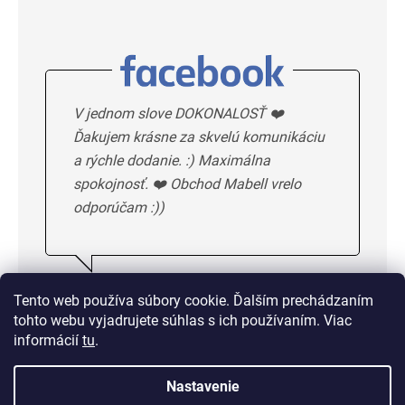
V jednom slove DOKONALOSŤ ❤️
Ďakujem krásne za skvelú komunikáciu
a rýchle dodanie. :) Maximálna
spokojnosť. ❤️ Obchod Mabell vrelo
odporúčam :))
Ivka H.
5/5
Tento web používa súbory cookie. Ďalším prechádzaním
tohto webu vyjadrujete súhlas s ich používaním. Viac
DALSIE HODNOTENIE
informácií
tu
.
Nastavenie