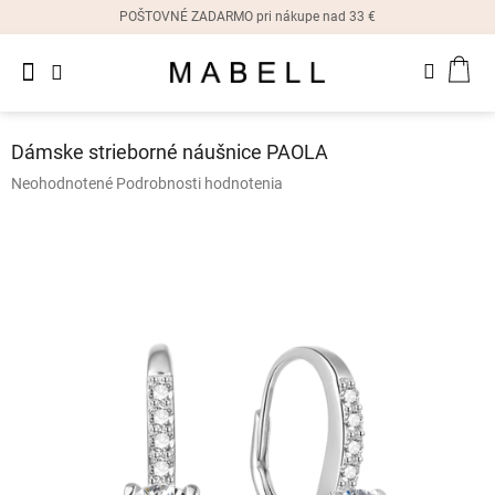
Prejsť
POŠTOVNÉ ZADARMO pri nákupe nad 33 €
na
obsah
Novinky
NÁK
Dámske
prstene
KOŠ
Dámske strieborné náušnice PAOLA
Dámske
Priemerné
Neohodnotené
Podrobnosti hodnotenia
náušnice
hodnotenie
produktu
je
Dámske
náramky
0,0
z
5
Dámske
hviezdičiek.
náhrdelníky
Dámske
hodinky
Ostatné