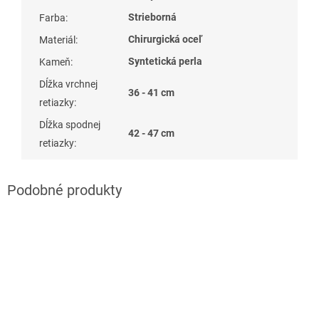
Strieborná
Farba
:
Chirurgická oceľ
Materiál
:
Syntetická perla
Kameň
:
Dĺžka vrchnej
36 - 41 cm
retiazky
:
Dĺžka spodnej
42 - 47 cm
retiazky
: