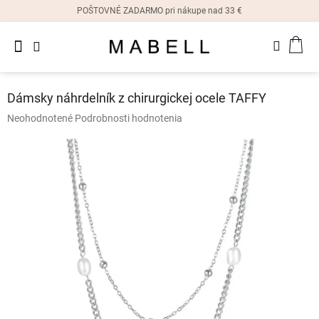
Prejsť
POŠTOVNÉ ZADARMO pri nákupe nad 33 €
na
obsah
Novinky
NÁK
Dámske
prstene
KOŠ
Dámsky náhrdelník z chirurgickej ocele TAFFY
Dámske
Priemerné
Neohodnotené
Podrobnosti hodnotenia
náušnice
hodnotenie
produktu
je
Dámske
náramky
0,0
z
5
Dámske
hviezdičiek.
náhrdelníky
Dámske
hodinky
Ostatné