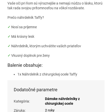
Vaše oči pri ňom sú výraznejšie a nemajú núdzu o lásku, ktorú
tak rada svojou prítomnosťou na vôkol rozdávate.
Prečo náhrdelník Taffy?
✓
Nosí sa príjemne
✓
Má krásny lesk
✓
Náhrdelník, ktorým uchvátite vašich priateľov
✓
Vkusný doplnok pre ženy
Balenie obsahuje:
1x Náhrdelník z chirurgickej ocele Taffy
Dodatočné parametre
Dámske náhrdelníky z
Kategória
:
chirurgickej ocele
2 roky
Záruka
: