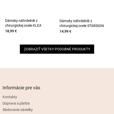
Dámsky náhrdelník z
Dámsky náhrdelník z
chirurgickej ocele KLEA
chirurgickej ocele STARSIGN
18,99 €
14,99 €
ZOBRAZIŤ VŠETKY PODOBNÉ PRODUKTY
Z
á
p
ä
Informácie pre vás
t
Kontakty
i
e
Doprava a platba
Sledovanie zásielky