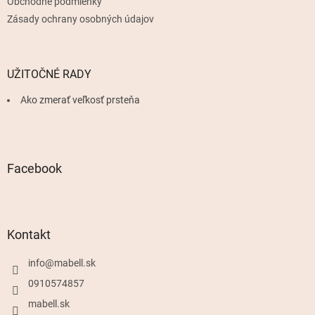
Obchodné podmienky
Zásady ochrany osobných údajov
UŽITOČNÉ RADY
Ako zmerať veľkosť prsteňa
Facebook
Kontakt
info
@
mabell.sk
0910574857
mabell.sk