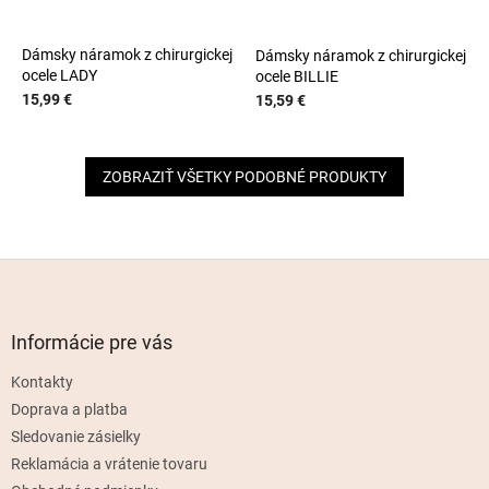
Dámsky náramok z chirurgickej
Dámsky náramok z chirurgickej
ocele LADY
ocele BILLIE
15,99 €
15,59 €
ZOBRAZIŤ VŠETKY PODOBNÉ PRODUKTY
Z
á
p
ä
Informácie pre vás
t
Kontakty
i
e
Doprava a platba
Sledovanie zásielky
Reklamácia a vrátenie tovaru