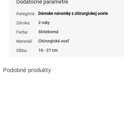
Dodatočné parametre
Dámske náramky z chirurgickej ocele
Kategória
:
2 roky
Záruka
:
Strieborná
Farba
:
Chirurgická oceľ
Materiál
:
16 - 21 cm
Dĺžka
: