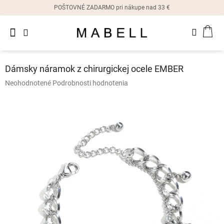
Prejsť
POŠTOVNÉ ZADARMO pri nákupe nad 33 €
na
obsah
Novinky
NÁK
Dámske
prstene
KOŠ
Dámsky náramok z chirurgickej ocele EMBER
Dámske
Priemerné
Neohodnotené
Podrobnosti hodnotenia
náušnice
hodnotenie
produktu
je
Dámske
náramky
0,0
z
5
Dámske
hviezdičiek.
náhrdelníky
Dámske
hodinky
Ostatné