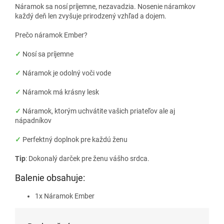
Náramok sa nosí príjemne, nezavadzia. Nosenie náramkov
každý deň len zvyšuje prirodzený vzhľad a dojem.
Prečo náramok Ember?
✓
Nosí sa príjemne
✓
Náramok je odolný voči vode
✓
Náramok má krásny lesk
✓
Náramok, ktorým uchvátite vašich priateľov ale aj
nápadníkov
✓
Perfektný doplnok pre každú ženu
Tip
: Dokonalý darček pre ženu vášho srdca.
Balenie obsahuje:
1x Náramok Ember