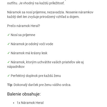
outfitu. Je vhodný na každú príležitosť.
Náramok sa nosí príjemne, nezavadzia. Nosenie náramkov
každý deň len zvyšuje prirodzený vzhľad a dojem.
Prečo náramok Heral?
✓
Nosí sa príjemne
✓
Náramok je odolný voči vode
✓
Náramok má krásny lesk
✓
Náramok, ktorým uchvátite vašich priateľov ale aj
nápadníkov
✓
Perfektný doplnok pre každú ženu
Tip
: Dokonalý darček pre ženu vášho srdca.
Balenie obsahuje:
1x Náramok Heral