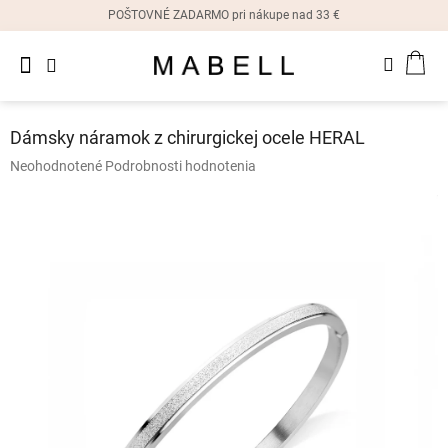
Prejsť
POŠTOVNÉ ZADARMO pri nákupe nad 33 €
na
obsah
Novinky
NÁK
Dámske
prstene
KOŠ
Dámsky náramok z chirurgickej ocele HERAL
Dámske
Priemerné
Neohodnotené
Podrobnosti hodnotenia
náušnice
hodnotenie
produktu
je
Dámske
náramky
0,0
z
5
Dámske
hviezdičiek.
náhrdelníky
Dámske
hodinky
Ostatné