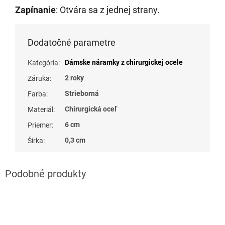
Zapínanie
: Otvára sa z jednej strany.
Dodatočné parametre
Dámske náramky z chirurgickej ocele
Kategória
:
2 roky
Záruka
:
Strieborná
Farba
:
Chirurgická oceľ
Materiál
:
6 cm
Priemer
:
0,3 cm
Šírka
: