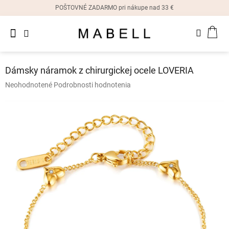
Prejsť
POŠTOVNÉ ZADARMO pri nákupe nad 33 €
na
obsah
Novinky
NÁK
Dámske
prstene
KOŠ
Dámsky náramok z chirurgickej ocele LOVERIA
Dámske
Priemerné
Neohodnotené
Podrobnosti hodnotenia
náušnice
hodnotenie
produktu
je
Dámske
náramky
0,0
z
5
Dámske
hviezdičiek.
náhrdelníky
Dámske
hodinky
Ostatné