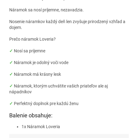
Náramok sa nosí príjemne, nezavadzia.
Nosenie náramkov každý deň len zvyšuje prirodzený vzhľad a
dojem.
Prečo náramok Loveria?
✓
Nosí sa príjemne
✓
Náramok je odolný voči vode
✓
Náramok má krásny lesk
✓
Náramok, ktorým uchvátite vašich priateľov ale aj
nápadníkov
✓
Perfektný doplnok pre každú ženu
Balenie obsahuje:
1x Náramok Loveria