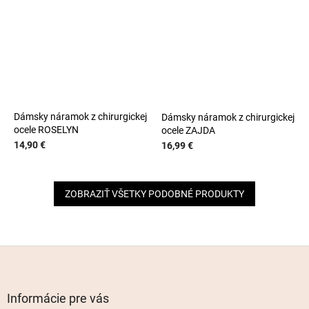
Dámsky náramok z chirurgickej
Dámsky náramok z chirurgickej
ocele ROSELYN
ocele ZAJDA
14,90 €
16,99 €
ZOBRAZIŤ VŠETKY PODOBNÉ PRODUKTY
Z
á
p
ä
Informácie pre vás