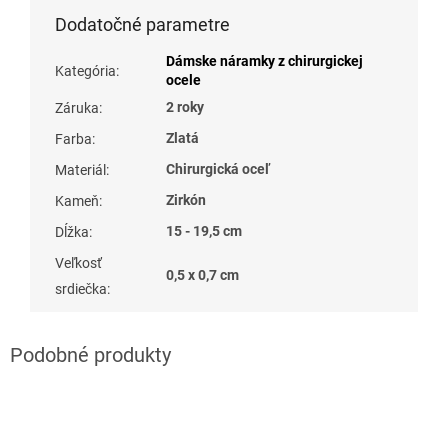
Dodatočné parametre
Dámske náramky z chirurgickej
Kategória
:
ocele
2 roky
Záruka
:
Zlatá
Farba
:
Chirurgická oceľ
Materiál
:
Zirkón
Kameň
:
15 - 19,5 cm
Dĺžka
:
Veľkosť
0,5 x 0,7 cm
srdiečka
: