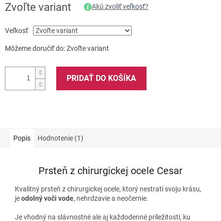
Zvoľte variant
Akú zvoliť veľkosť?
Veľkosť
Môžeme doručiť do:
Zvoľte variant
PRIDAŤ DO KOŠÍKA
Popis
Hodnotenie (1)
Prsteň z chirurgickej ocele Cesar
Kvalitný prsteň z chirurgickej ocele, ktorý nestratí svoju krásu,
je
odolný voči vode
, nehrdzavie a neočernie.
Je vhodný na slávnostné ale aj každodenné príležitosti, ku