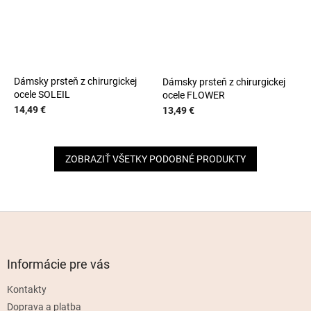
Dámsky prsteň z chirurgickej
Dámsky prsteň z chirurgickej
ocele SOLEIL
ocele FLOWER
14,49 €
13,49 €
ZOBRAZIŤ VŠETKY PODOBNÉ PRODUKTY
Z
á
p
ä
Informácie pre vás
t
Kontakty
i
e
Doprava a platba