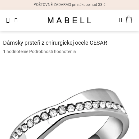
Prejsť
POŠTOVNÉ ZADARMO pri nákupe nad 33 €
na
obsah
Novinky
NÁK
Dámske
prstene
KOŠ
Dámsky prsteň z chirurgickej ocele CESAR
Dámske
Priemerné
1 hodnotenie
Podrobnosti hodnotenia
náušnice
hodnotenie
produktu
je
Dámske
náramky
5,0
z
5
Dámske
hviezdičiek.
náhrdelníky
Dámske
hodinky
Ostatné