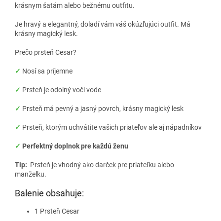
krásnym šatám alebo bežnému outfitu.
Je hravý a elegantný, doladí vám váš okúzľujúci outfit. Má
krásny magický lesk.
Prečo prsteň Cesar?
✓
Nosí sa príjemne
✓
Prsteň je odolný voči vode
✓
Prsteň má pevný a jasný povrch, krásny magický lesk
✓
Prsteň, ktorým uchvátite vašich priateľov ale aj nápadníkov
✓
Perfektný doplnok pre každú ženu
Tip:
Prsteň je vhodný ako darček pre priateľku alebo
manželku.
Balenie obsahuje:
1 Prsteň Cesar