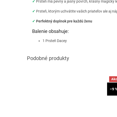
✓
Prsteň má pevný a jasný povrch, krásny magický l
✓
Prsteň, ktorým uchvátite vašich priateľov ale aj n
✓
Perfektný doplnok pre každú ženu
Balenie obsahuje:
1 Prsteň Dacey
Akc
–9 