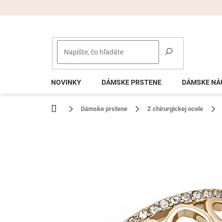
Prejsť
na
obsah
NOVINKY
DÁMSKE PRSTENE
DÁMSKE NÁ
Domov
Dámske prstene
Z chirurgickej ocele