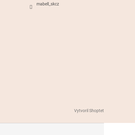
mabell_skcz
Vytvoril Shoptet