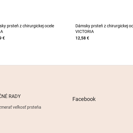
ky prsteň z chirurgickej ocele
Dámsky prsteň z chirurgickej oc
IA
VICTORIA
9 €
12,58 €
ČNÉ RADY
Facebook
zmerať veľkosť prsteňa