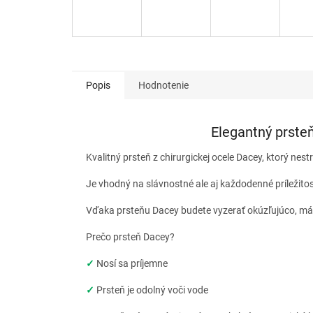
Popis
Hodnotenie
Elegantný prsteň
Kvalitný prsteň z chirurgickej ocele Dacey, ktorý nestr
Je vhodný na slávnostné ale aj každodenné príležito
Vďaka prsteňu Dacey budete vyzerať okúzľujúco, má
Prečo prsteň Dacey?
✓
Nosí sa príjemne
✓
Prsteň je odolný voči vode