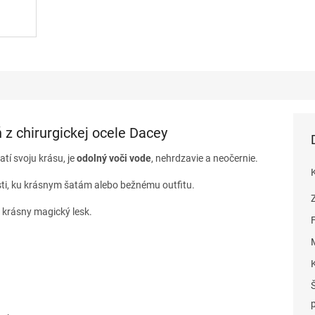
 z chirurgickej ocele Dacey
atí svoju krásu, je
odolný voči vode
, nehrdzavie a neočernie.
sti, ku krásnym šatám alebo bežnému outfitu.
 krásny magický lesk.