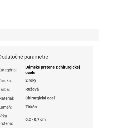
Dodatočné parametre
Dámske prstene z chirurgickej
Kategória
:
ocele
2 roky
Záruka
:
Ružová
Farba
:
Chirurgická oceľ
Materiál
:
Zirkón
Kameň
:
Šírka
0,2 - 0,7 cm
prsteňa
: