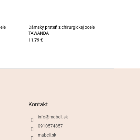
ele
Dámsky prsteň z chirurgickej ocele
TAWANDA
11,79 €
Kontakt
info
@
mabell.sk
0910574857
mabell.sk