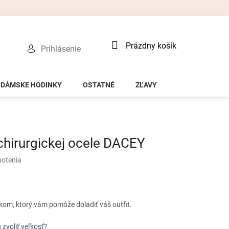
Nákupný
Prázdny košík
Prihlásenie
košík
DÁMSKE HODINKY
OSTATNÉ
ZĽAVY
chirurgickej ocele DACEY
notenia
kom, ktorý vám pomôže doladiť váš outfit.
 zvoliť veľkosť?