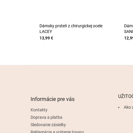
Dámsky prsteň z chirurgickej ocele
Dáms
LACEY
SAN
13,99 €
12,9
Z
á
p
ä
t
UŽITO
Informácie pre vás
i
e
Ako 
Kontakty
Doprava a platba
Sledovanie zásielky
Reklamácia a vrátenie tovaru