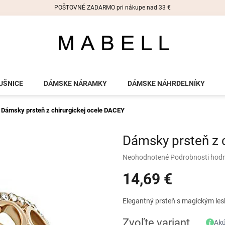
POŠTOVNÉ ZADARMO pri nákupe nad 33 €
UŠNICE
DÁMSKE NÁRAMKY
DÁMSKE NÁHRDELNÍKY
Dámsky prsteň z chirurgickej ocele DACEY
Dámsky prsteň z 
Priemerné
Neohodnotené
Podrobnosti hod
hodnotenie
14,69 €
produktu
je
0,0
Jednotková
Elegantný prsteň s magickým les
z
cena:
5
Zvoľte variant
Akú
hviezdičiek.