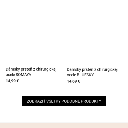
Dámsky prsteň z chirurgickej
Dámsky prsteň z chirurgickej
ocele SOMAYA
ocele BLUESKY
14,99 €
14,69 €
ZOBRAZIŤ VŠETKY PODOBNÉ PRODUKTY
Z