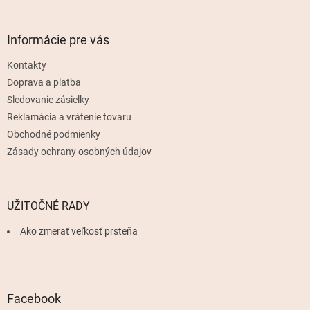
á
p
ä
Informácie pre vás
t
Kontakty
i
e
Doprava a platba
Sledovanie zásielky
Reklamácia a vrátenie tovaru
Obchodné podmienky
Zásady ochrany osobných údajov
UŽITOČNÉ RADY
Ako zmerať veľkosť prsteňa
Facebook