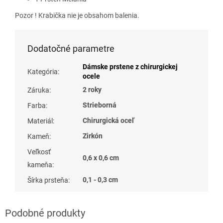
Pozor ! Krabička nie je obsahom balenia.
Dodatočné parametre
Dámske prstene z chirurgickej
Kategória
:
ocele
2 roky
Záruka
:
Strieborná
Farba
:
Chirurgická oceľ
Materiál
:
Zirkón
Kameň
:
Veľkosť
0,6 x 0,6 cm
kameňa
:
0,1 - 0,3 cm
Šírka prsteňa
: