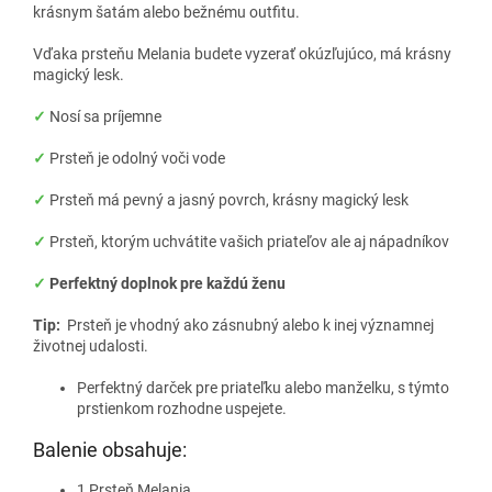
krásnym šatám alebo bežnému outfitu.
Vďaka prsteňu Melania budete vyzerať okúzľujúco, má krásny
magický lesk.
✓
Nosí sa príjemne
✓
Prsteň je odolný voči vode
✓
Prsteň má pevný a jasný povrch, krásny magický lesk
✓
Prsteň, ktorým uchvátite vašich priateľov ale aj nápadníkov
✓
Perfektný doplnok pre každú ženu
Tip:
Prsteň je vhodný ako zásnubný alebo k inej významnej
životnej udalosti.
Perfektný darček pre priateľku alebo manželku, s týmto
prstienkom rozhodne uspejete.
Balenie obsahuje:
1 Prsteň Melania