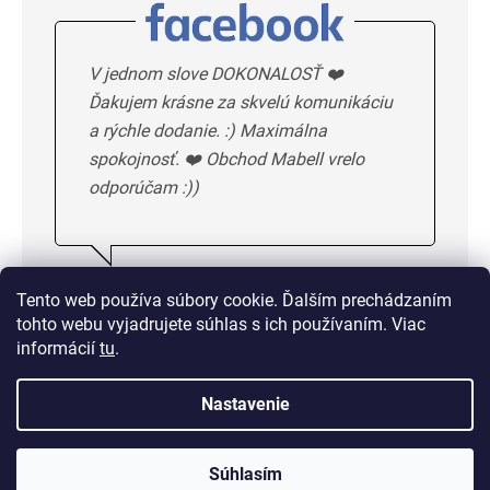
V jednom slove DOKONALOSŤ ❤️
Ďakujem krásne za skvelú komunikáciu
a rýchle dodanie. :) Maximálna
spokojnosť. ❤️ Obchod Mabell vrelo
odporúčam :))
Ivka H.
5/5
Tento web používa súbory cookie. Ďalším prechádzaním
tohto webu vyjadrujete súhlas s ich používaním. Viac
DALSIE HODNOTENIE
informácií
tu
.
Nastavenie
Doprava od 1,50 € alebo
zadarmo od 33 €
Súhlasím