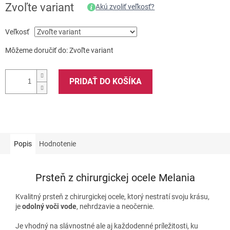
Zvoľte variant
Akú zvoliť veľkosť?
Veľkosť
Môžeme doručiť do:
Zvoľte variant
PRIDAŤ DO KOŠÍKA
Popis
Hodnotenie
Prsteň z chirurgickej ocele Melania
Kvalitný prsteň z chirurgickej ocele, ktorý nestratí svoju krásu,
je
odolný voči vode
, nehrdzavie a neočernie.
Je vhodný na slávnostné ale aj každodenné príležitosti, ku