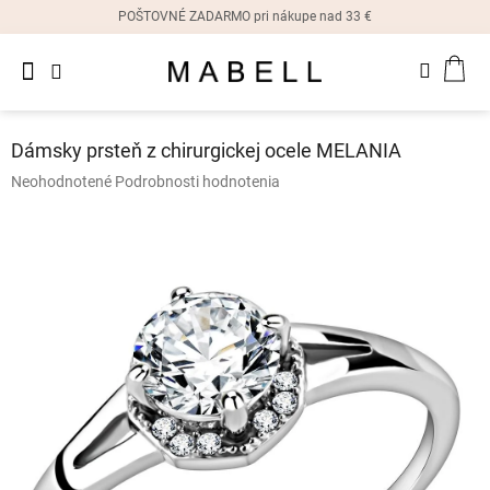
Prejsť
POŠTOVNÉ ZADARMO pri nákupe nad 33 €
na
obsah
Novinky
NÁK
Dámske
prstene
KOŠ
Dámsky prsteň z chirurgickej ocele MELANIA
Dámske
Priemerné
Neohodnotené
Podrobnosti hodnotenia
náušnice
hodnotenie
produktu
je
Dámske
náramky
0,0
z
5
Dámske
hviezdičiek.
náhrdelníky
Dámske
hodinky
Ostatné