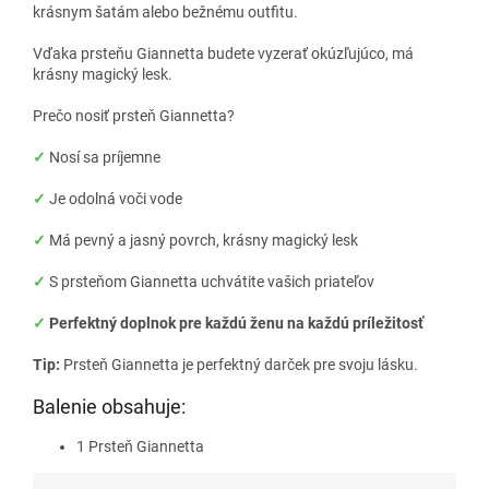
krásnym šatám alebo bežnému outfitu.
Vďaka prsteňu Giannetta budete vyzerať okúzľujúco, má
krásny magický lesk.
Prečo nosiť prsteň Giannetta?
✓
Nosí sa príjemne
✓
Je odolná voči vode
✓
Má pevný a jasný povrch, krásny magický lesk
✓
S prsteňom Giannetta uchvátite vašich priateľov
✓
Perfektný doplnok pre každú ženu na každú príležitosť
Tip:
Prsteň Giannetta je perfektný darček pre svoju lásku.
Balenie obsahuje:
1 Prsteň Giannetta