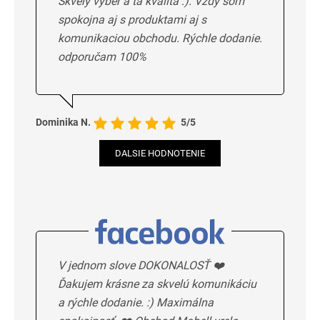
Skvelý výber a ta kvalita :). Vždy som
spokojna aj s produktami aj s
komunikaciou obchodu. Rýchle dodanie.
odporučam 100%
Dominika N.
5/5
DALSIE HODNOTENIE
V jednom slove DOKONALOSŤ ❤️
Ďakujem krásne za skvelú komunikáciu
a rýchle dodanie. :) Maximálna