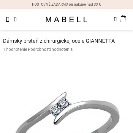
Prejsť
POŠTOVNÉ ZADARMO pri nákupe nad 33 €
na
obsah
Novinky
NÁK
Dámske
prstene
KOŠ
Dámsky prsteň z chirurgickej ocele GIANNETTA
Dámske
Priemerné
1 hodnotenie
Podrobnosti hodnotenia
náušnice
hodnotenie
produktu
je
Dámske
náramky
5,0
z
5
Dámske
hviezdičiek.
náhrdelníky
Dámske
hodinky
Ostatné