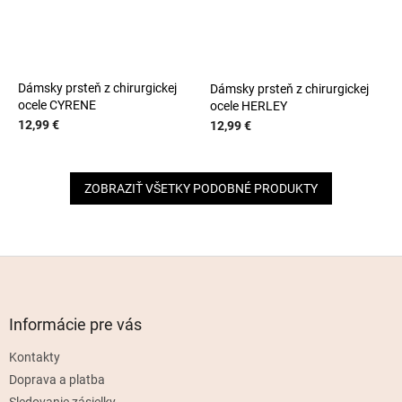
Dámsky prsteň z chirurgickej
Dámsky prsteň z chirurgickej
ocele CYRENE
ocele HERLEY
12,99 €
12,99 €
ZOBRAZIŤ VŠETKY PODOBNÉ PRODUKTY
Z
á
p
ä
Informácie pre vás
t
Kontakty
i
e
Doprava a platba
Sledovanie zásielky