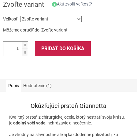
Zvoľte variant
Akú zvoliť veľkosť?
Veľkosť
Môžeme doručiť do:
Zvoľte variant
PRIDAŤ DO KOŠÍKA
Popis
Hodnotenie (1)
Okúzľujúci prsteň Giannetta
Kvalitný prsteň z chirurgickej ocele, ktorý nestratí svoju krásu,
je
odolný voči vode
, nehrdzavie a neočernie.
Je vhodný na slávnostné ale aj každodenné príležitosti, ku