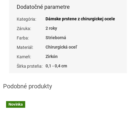
Dodatočné parametre
Dámske prstene z chirurgickej ocele
Kategória
:
2 roky
Záruka
:
Strieborná
Farba
:
Chirurgická oceľ
Materiál
:
Zirkón
Kameň
:
0,1 - 0,4 cm
Šírka prsteňa
:
Novinka