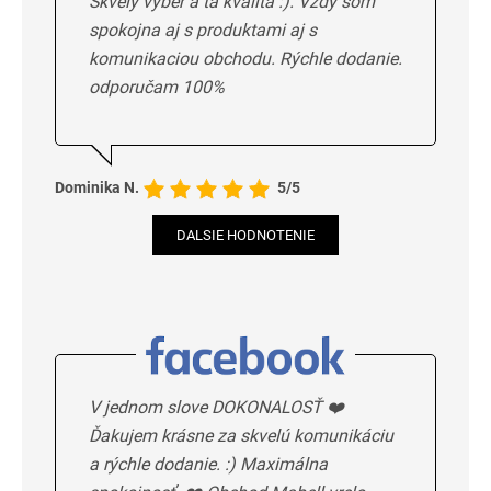
Skvelý výber a ta kvalita :). Vždy som
spokojna aj s produktami aj s
komunikaciou obchodu. Rýchle dodanie.
odporučam 100%
Dominika N.
5/5
DALSIE HODNOTENIE
V jednom slove DOKONALOSŤ ❤️
Ďakujem krásne za skvelú komunikáciu
a rýchle dodanie. :) Maximálna