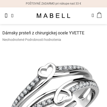
Prejsť
POŠTOVNÉ ZADARMO pri nákupe nad 33 €
na
obsah
Novinky
NÁK
Dámske
prstene
KOŠ
Dámsky prsteň z chirurgickej ocele YVETTE
Dámske
Priemerné
Neohodnotené
Podrobnosti hodnotenia
náušnice
hodnotenie
produktu
je
Dámske
náramky
0,0
z
5
Dámske
hviezdičiek.
náhrdelníky
Dámske
hodinky
Ostatné