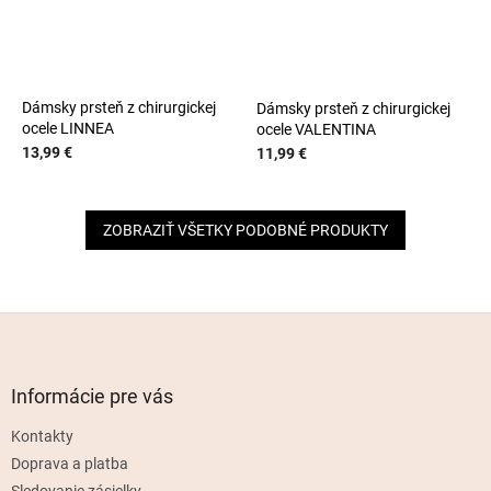
Dámsky prsteň z chirurgickej
Dámsky prsteň z chirurgickej
ocele LINNEA
ocele VALENTINA
13,99 €
11,99 €
ZOBRAZIŤ VŠETKY PODOBNÉ PRODUKTY
Z
á
p
ä
Informácie pre vás
t
Kontakty
i
e
Doprava a platba
Sledovanie zásielky