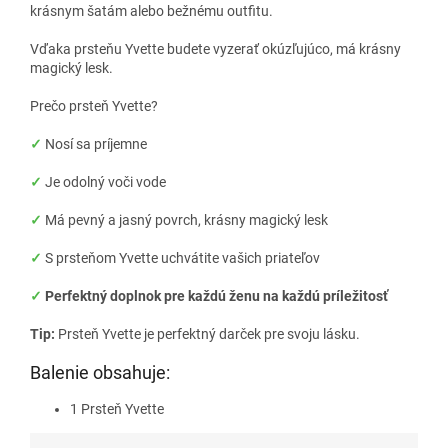
krásnym šatám alebo bežnému outfitu.
Vďaka prsteňu Yvette budete vyzerať okúzľujúco, má krásny
magický lesk.
Prečo prsteň Yvette?
✓
Nosí sa príjemne
✓
Je odolný voči vode
✓
Má pevný a jasný povrch, krásny magický lesk
✓
S prsteňom Yvette uchvátite vašich priateľov
✓
Perfektný doplnok pre každú ženu na každú príležitosť
Tip:
Prsteň Yvette je perfektný darček pre svoju lásku.
Balenie obsahuje:
1 Prsteň Yvette