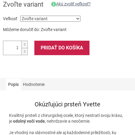
Zvoľte variant
Akú zvoliť veľkosť?
Veľkosť
Môžeme doručiť do:
Zvoľte variant
PRIDAŤ DO KOŠÍKA
Popis
Hodnotenie
Okúzľujúci prsteň Yvette
Kvalitný prsteň z chirurgickej ocele, ktorý nestratí svoju krásu,
je
odolný voči vode
, nehrdzavie a neočernie.
Je vhodný na slávnostné ale aj každodenné príležitosti, ku