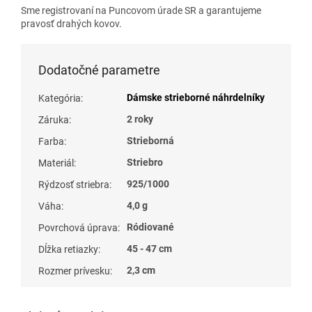
Sme registrovaní na Puncovom úrade SR a garantujeme
pravosť drahých kovov.
Dodatočné parametre
Dámske strieborné náhrdelníky
Kategória
:
2 roky
Záruka
:
Strieborná
Farba
:
Striebro
Materiál
:
925/1000
Rýdzosť striebra
:
4,0 g
Váha
:
Ródiované
Povrchová úprava
:
45 - 47 cm
Dĺžka retiazky
:
2,3 cm
Rozmer prívesku
: