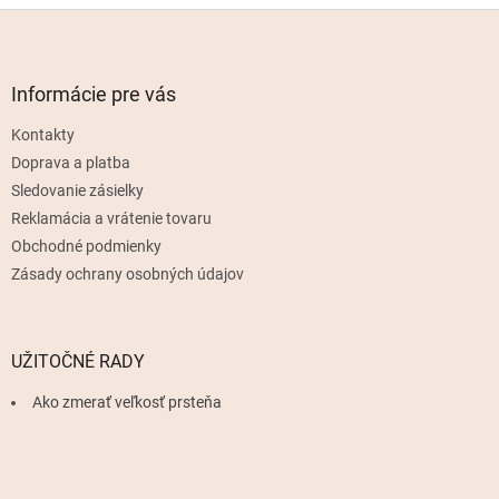
Z
á
p
ä
Informácie pre vás
t
Kontakty
i
e
Doprava a platba
Sledovanie zásielky
Reklamácia a vrátenie tovaru
Obchodné podmienky
Zásady ochrany osobných údajov
UŽITOČNÉ RADY
Ako zmerať veľkosť prsteňa