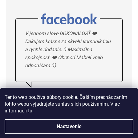
V jednom slove DOKONALOSŤ ❤️
Ďakujem krásne za skvelú komunikáciu
a rýchle dodanie. :) Maximálna
spokojnosť. ❤️ Obchod Mabell vrelo
odporúčam :))
Ivka H.
5/5
Tento web používa súbory cookie. Ďalším prechádzaním
tohto webu vyjadrujete súhlas s ich používaním. Viac
DALSIE HODNOTENIE
informácií
tu
.
Nastavenie
Doprava od 1,50 € alebo
zadarmo od 33 €