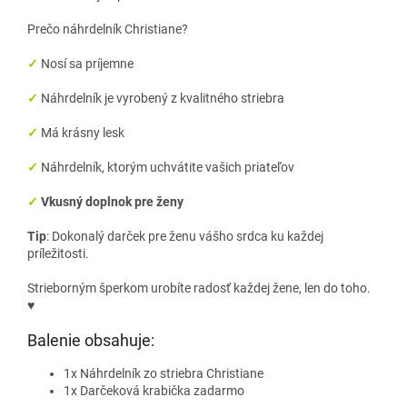
Prečo náhrdelník Christiane?
✓
Nosí sa príjemne
✓
Náhrdelník je vyrobený z kvalitného striebra
✓
Má krásny lesk
✓
Náhrdelník, ktorým uchvátite vašich priateľov
✓
Vkusný doplnok pre ženy
Tip
: Dokonalý darček pre ženu vášho srdca ku každej
príležitosti.
Strieborným šperkom urobíte radosť každej žene, len do toho.
♥
Balenie obsahuje:
1x Náhrdelník zo striebra Christiane
1x Darčeková krabička zadarmo