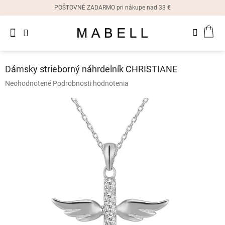
Prejsť
POŠTOVNÉ ZADARMO pri nákupe nad 33 €
na
obsah
Novinky
NÁK
Dámske
prstene
KOŠ
Dámsky strieborný náhrdelník CHRISTIANE
Dámske
Priemerné
Neohodnotené
Podrobnosti hodnotenia
náušnice
hodnotenie
produktu
je
Dámske
náramky
0,0
z
5
Dámske
hviezdičiek.
náhrdelníky
Dámske
hodinky
Ostatné