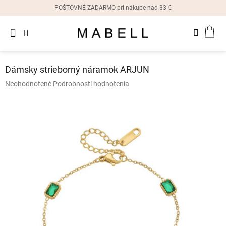
Prejsť
POŠTOVNÉ ZADARMO pri nákupe nad 33 €
na
obsah
Novinky
NÁK
Dámske
prstene
KOŠ
Dámsky strieborný náramok ARJUN
Dámske
Priemerné
Neohodnotené
Podrobnosti hodnotenia
náušnice
hodnotenie
produktu
je
Dámske
náramky
0,0
z
5
Dámske
hviezdičiek.
náhrdelníky
Dámske
hodinky
Ostatné