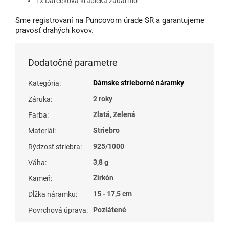
1x Darčeková krabička zadarmo
Sme registrovaní na Puncovom úrade SR a garantujeme
pravosť drahých kovov.
Dodatočné parametre
Dámske strieborné náramky
Kategória
:
2 roky
Záruka
:
Zlatá, Zelená
Farba
:
Striebro
Materiál
:
925/1000
Rýdzosť striebra
:
3,8 g
Váha
:
Zirkón
Kameň
:
15 - 17,5 cm
Dĺžka náramku
:
Pozlátené
Povrchová úprava
: