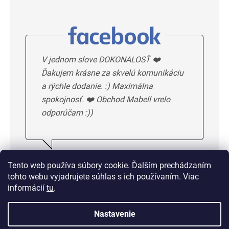
V jednom slove DOKONALOSŤ ❤️
Ďakujem krásne za skvelú komunikáciu
a rýchle dodanie. :) Maximálna
spokojnosť. ❤️ Obchod Mabell vrelo
odporúčam :))
Ivka H.
5/5
Tento web používa súbory cookie. Ďalším prechádzaním
tohto webu vyjadrujete súhlas s ich používaním. Viac
DALSIE HODNOTENIE
informácií
tu
.
Nastavenie