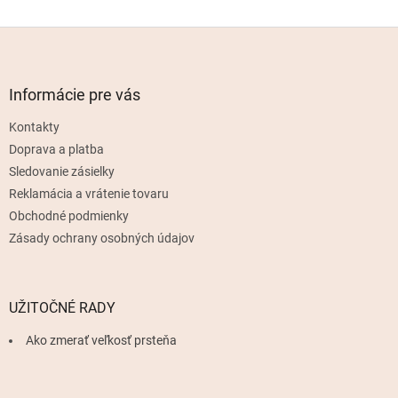
Z
á
p
ä
Informácie pre vás
t
Kontakty
i
e
Doprava a platba
Sledovanie zásielky
Reklamácia a vrátenie tovaru
Obchodné podmienky
Zásady ochrany osobných údajov
UŽITOČNÉ RADY
Ako zmerať veľkosť prsteňa