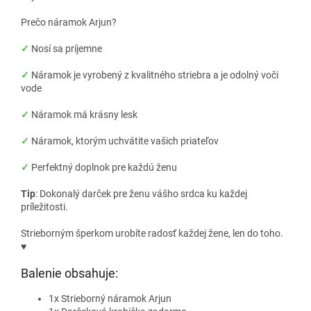
Prečo náramok Arjun?
✓
Nosí sa príjemne
✓
Náramok je vyrobený z kvalitného striebra a je odolný voči
vode
✓
Náramok má krásny lesk
✓
Náramok, ktorým uchvátite vašich priateľov
✓
Perfektný doplnok pre každú ženu
Tip
: Dokonalý darček pre ženu vášho srdca ku každej
príležitosti.
Strieborným šperkom urobíte radosť každej žene, len do toho.
♥
Balenie obsahuje:
1x Strieborný náramok Arjun