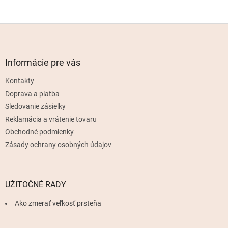
Z
á
p
ä
Informácie pre vás
t
Kontakty
i
e
Doprava a platba
Sledovanie zásielky
Reklamácia a vrátenie tovaru
Obchodné podmienky
Zásady ochrany osobných údajov
UŽITOČNÉ RADY
Ako zmerať veľkosť prsteňa