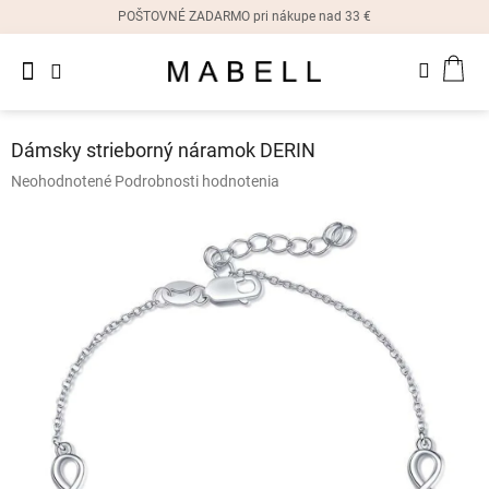
Prejsť
POŠTOVNÉ ZADARMO pri nákupe nad 33 €
na
obsah
Novinky
NÁK
Dámske
prstene
KOŠ
Dámsky strieborný náramok DERIN
Dámske
Priemerné
Neohodnotené
Podrobnosti hodnotenia
náušnice
hodnotenie
produktu
je
Dámske
náramky
0,0
z
5
Dámske
hviezdičiek.
náhrdelníky
Dámske
hodinky
Ostatné