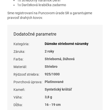
1x Strieborný náramok Derin
1x Darčeková krabička zadarmo
Sme registrovaní na Puncovom úrade SR a garantujeme
pravosť drahých kovov.
Dodatočné parametre
Dámske strieborné náramky
Kategória
:
2 roky
Záruka
:
Strieborná, Dúhová
Farba
:
Striebro
Materiál
:
925/1000
Rýdzosť striebra
:
Platinované
Povrchová úprava
:
Syntetický krištáľ
Kameň
:
3,8 g
Váha
:
16 - 19 cm
Dĺžka
: