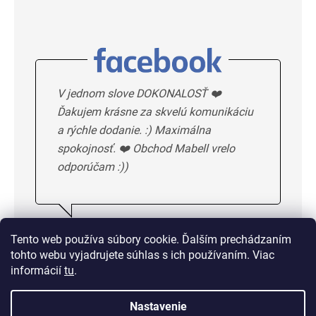
V jednom slove DOKONALOSŤ ❤️
Ďakujem krásne za skvelú komunikáciu
a rýchle dodanie. :) Maximálna
spokojnosť. ❤️ Obchod Mabell vrelo
odporúčam :))
Ivka H.
5/5
Tento web používa súbory cookie. Ďalším prechádzaním
tohto webu vyjadrujete súhlas s ich používaním. Viac
DALSIE HODNOTENIE
informácií
tu
.
Nastavenie