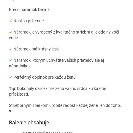
Prečo náramok Derin?
✓
Nosí sa príjemne
✓
Náramok je vyrobený z kvalitného striebra a je odolný voči
vode
✓
Náramok má krásny lesk
✓
Náramok, ktorým uchvátite vašich priateľov ale aj
nápadníkov
✓
Perfektný doplnok pre každú ženu
Tip
: Dokonalý darček pre ženu vášho srdca ku každej
príležitosti.
Strieborným šperkom urobíte radosť každej žene, len do toho.
♥
Balenie obsahuje: