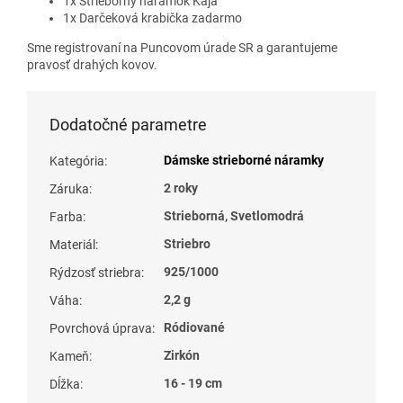
1x Strieborný náramok Kaja
1x Darčeková krabička zadarmo
Sme registrovaní na Puncovom úrade SR a garantujeme
pravosť drahých kovov.
Dodatočné parametre
Dámske strieborné náramky
Kategória
:
2 roky
Záruka
:
Strieborná, Svetlomodrá
Farba
:
Striebro
Materiál
:
925/1000
Rýdzosť striebra
:
2,2 g
Váha
:
Ródiované
Povrchová úprava
:
Zirkón
Kameň
:
16 - 19 cm
Dĺžka
: