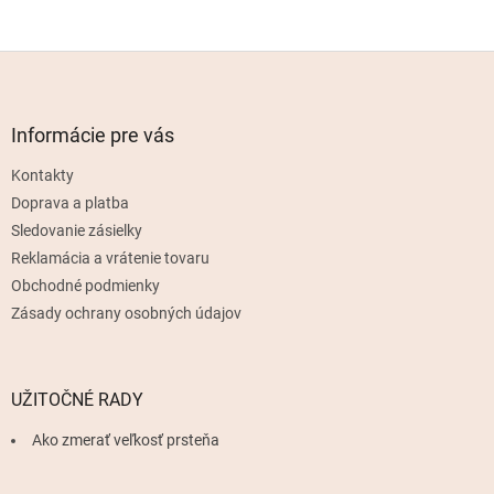
Z
á
p
ä
Informácie pre vás
t
Kontakty
i
e
Doprava a platba
Sledovanie zásielky
Reklamácia a vrátenie tovaru
Obchodné podmienky
Zásady ochrany osobných údajov
UŽITOČNÉ RADY
Ako zmerať veľkosť prsteňa