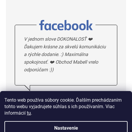
V jednom slove DOKONALOSŤ ❤️
Ďakujem krásne za skvelú komunikáciu
a rýchle dodanie. :) Maximálna
spokojnosť. ❤️ Obchod Mabell vrelo
odporúčam :))
Ivka H.
5/5
Tento web používa súbory cookie. Ďalším prechádzaním
tohto webu vyjadrujete súhlas s ich používaním. Viac
DALSIE HODNOTENIE
informácií
tu
.
Nastavenie