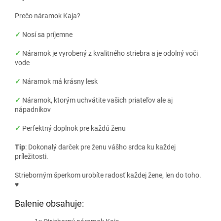
Prečo náramok Kaja?
✓
Nosí sa príjemne
✓
Náramok je vyrobený z kvalitného striebra a je odolný voči
vode
✓
Náramok má krásny lesk
✓
Náramok, ktorým uchvátite vašich priateľov ale aj
nápadníkov
✓
Perfektný doplnok pre každú ženu
Tip
: Dokonalý darček pre ženu vášho srdca ku každej
príležitosti.
Strieborným šperkom urobíte radosť každej žene, len do toho.
♥
Balenie obsahuje: