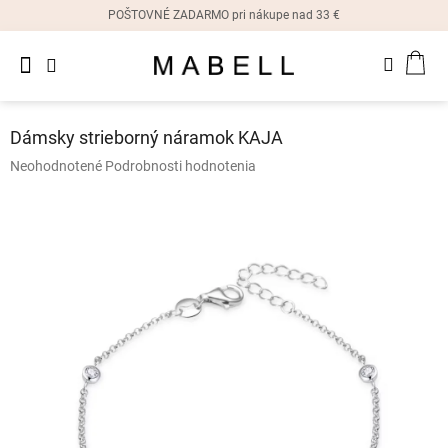
Prejsť
POŠTOVNÉ ZADARMO pri nákupe nad 33 €
na
obsah
Novinky
NÁK
Dámske
prstene
KOŠ
Dámsky strieborný náramok KAJA
Dámske
Priemerné
Neohodnotené
Podrobnosti hodnotenia
náušnice
hodnotenie
produktu
je
Dámske
náramky
0,0
z
5
Dámske
hviezdičiek.
náhrdelníky
Dámske
hodinky
Ostatné