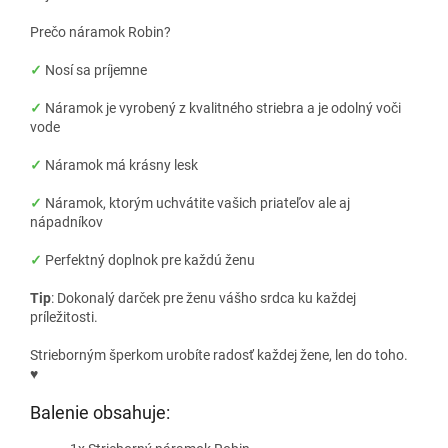
Prečo náramok Robin?
✓
Nosí sa príjemne
✓
Náramok je vyrobený z kvalitného striebra a je odolný voči
vode
✓
Náramok má krásny lesk
✓
Náramok, ktorým uchvátite vašich priateľov ale aj
nápadníkov
✓
Perfektný doplnok pre každú ženu
Tip
: Dokonalý darček pre ženu vášho srdca ku každej
príležitosti.
Strieborným šperkom urobíte radosť každej žene, len do toho.
♥
Balenie obsahuje: