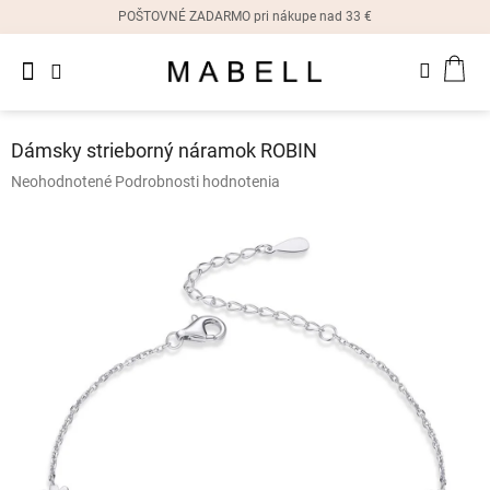
Prejsť
POŠTOVNÉ ZADARMO pri nákupe nad 33 €
na
obsah
Novinky
NÁK
Dámske
prstene
KOŠ
Dámsky strieborný náramok ROBIN
Dámske
Priemerné
Neohodnotené
Podrobnosti hodnotenia
náušnice
hodnotenie
produktu
je
Dámske
náramky
0,0
z
5
Dámske
hviezdičiek.
náhrdelníky
Dámske
hodinky
Ostatné