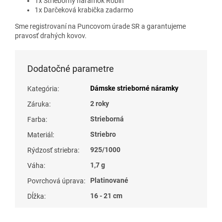
1x Strieborný náramok Robin
1x Darčeková krabička zadarmo
Sme registrovaní na Puncovom úrade SR a garantujeme
pravosť drahých kovov.
Dodatočné parametre
Dámske strieborné náramky
Kategória
:
2 roky
Záruka
:
Strieborná
Farba
:
Striebro
Materiál
:
925/1000
Rýdzosť striebra
:
1,7 g
Váha
:
Platinované
Povrchová úprava
:
16 - 21 cm
Dĺžka
: