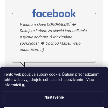
V jednom slove DOKONALOSŤ ❤️
Ďakujem krásne za skvelú komunikáciu
a rýchle dodanie. :) Maximálna
spokojnosť. ❤️ Obchod Mabell vrelo
odporúčam :))
Ivka H.
5/5
Tento web používa súbory cookie. Ďalším prechádzaním
tohto webu vyjadrujete súhlas s ich používaním. Viac
DALSIE HODNOTENIE
informácií
tu
.
Nastavenie
Doprava od 1,50 € alebo
zadarmo od 33 €