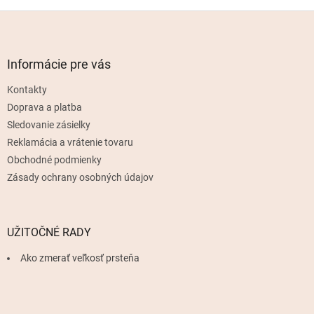
Z
á
p
ä
Informácie pre vás
t
Kontakty
i
e
Doprava a platba
Sledovanie zásielky
Reklamácia a vrátenie tovaru
Obchodné podmienky
Zásady ochrany osobných údajov
UŽITOČNÉ RADY
Ako zmerať veľkosť prsteňa