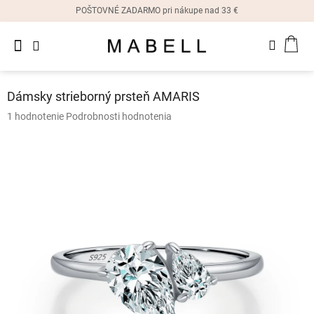
Prejsť
POŠTOVNÉ ZADARMO pri nákupe nad 33 €
na
obsah
Novinky
NÁK
Dámske
prstene
KOŠ
Dámsky strieborný prsteň AMARIS
Dámske
Priemerné
1 hodnotenie
Podrobnosti hodnotenia
náušnice
hodnotenie
produktu
je
Dámske
náramky
5,0
z
5
Dámske
hviezdičiek.
náhrdelníky
Dámske
hodinky
Ostatné