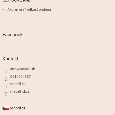
UŽITOČNÉ RADY
Ako zmerať veľkosť prsteňa
Facebook
Kontakt
info
@
mabell.sk
0910574857
mabell.sk
mabell_skcz
Mabell.cz