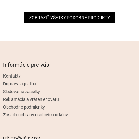
ZOBRAZIŤ VŠETKY PODOBNÉ PRODUKTY
Z
á
p
ä
Informácie pre vás
t
Kontakty
i
e
Doprava a platba
Sledovanie zásielky
Reklamácia a vrátenie tovaru
Obchodné podmienky
Zásady ochrany osobných údajov