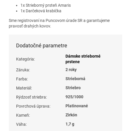
1x Strieborný prsteň Amaris
1x Darčeková krabička
Sme registrovaní na Puncovom úrade SR a garantujeme
pravosť drahých kovov.
Dodatočné parametre
Dámske strieborné
Kategória
:
prstene
2 roky
Záruka
:
Strieborná
Farba
:
Striebro
Materiál
:
925/1000
Rýdzosť striebra
:
Platinované
Povrchová úprava
:
Zirkón
Kameň
:
1,7 g
Váha
: