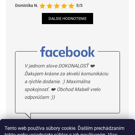
Dominika N.
5/5
DALSIE HODNOTENIE
V jednom slove DOKONALOSŤ ❤️
Ďakujem krásne za skvelú komunikáciu
a rýchle dodanie. :) Maximálna
spokojnosť. ❤️ Obchod Mabell vrelo
odporúčam :))
Ivka H.
5/5
Tento web používa súbory cookie. Ďalším prechádzaním
tohto webu vyjadrujete súhlas s ich používaním. Viac