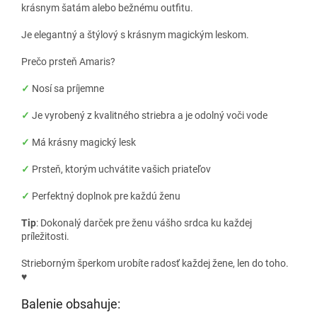
krásnym šatám alebo bežnému outfitu.
Je elegantný a štýlový s krásnym magickým leskom.
Prečo prsteň Amaris?
✓
Nosí sa príjemne
✓
Je vyrobený z kvalitného striebra a je odolný voči vode
✓
Má krásny magický lesk
✓
Prsteň, ktorým uchvátite vašich priateľov
✓
Perfektný doplnok pre každú ženu
Tip
: Dokonalý darček pre ženu vášho srdca ku každej
príležitosti.
Strieborným šperkom urobíte radosť každej žene, len do toho.
♥
Balenie obsahuje: