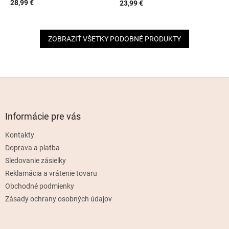
28,99 €
23,99 €
ZOBRAZIŤ VŠETKY PODOBNÉ PRODUKTY
Z
á
p
ä
Informácie pre vás
t
Kontakty
i
e
Doprava a platba
Sledovanie zásielky
Reklamácia a vrátenie tovaru
Obchodné podmienky
Zásady ochrany osobných údajov