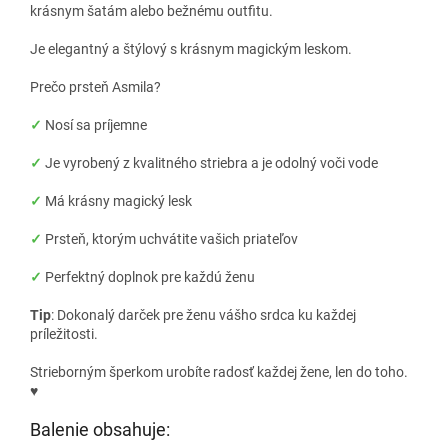
krásnym šatám alebo bežnému outfitu.
Je elegantný a štýlový s krásnym magickým leskom.
Prečo prsteň Asmila?
✓
Nosí sa príjemne
✓
Je vyrobený z kvalitného striebra a je odolný voči vode
✓
Má krásny magický lesk
✓
Prsteň, ktorým uchvátite vašich priateľov
✓
Perfektný doplnok pre každú ženu
Tip
: Dokonalý darček pre ženu vášho srdca ku každej
príležitosti.
Strieborným šperkom urobíte radosť každej žene, len do toho.
♥
Balenie obsahuje: