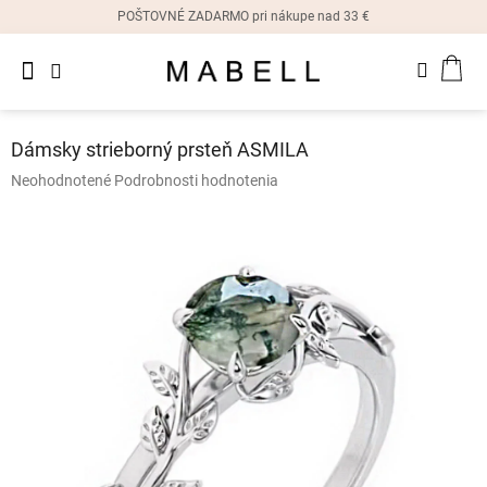
Prejsť
POŠTOVNÉ ZADARMO pri nákupe nad 33 €
na
obsah
Novinky
NÁK
Dámske
prstene
KOŠ
Dámsky strieborný prsteň ASMILA
Dámske
Priemerné
Neohodnotené
Podrobnosti hodnotenia
náušnice
hodnotenie
produktu
je
Dámske
náramky
0,0
z
5
Dámske
hviezdičiek.
náhrdelníky
Dámske
hodinky
Ostatné