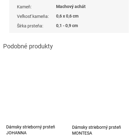
Machový achát
Kameň
:
0,6 x 0,6 cm
Veľkosť kameňa
:
0,1 - 0,9 cm
Šírka prsteňa
:
Dámsky strieborný prsteň
Dámsky strieborný prsteň
JOHANNA
MONTESA