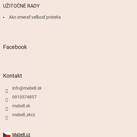
UŽITOČNÉ RADY
Ako zmerať veľkosť prsteňa
Facebook
Kontakt
info
@
mabell.sk
0910574857
mabell.sk
mabell_skcz
Mabell.cz