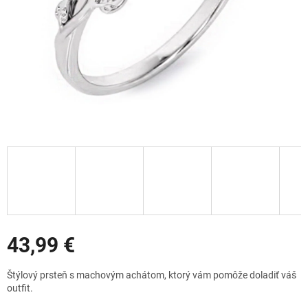
Zľavy
43,99 €
Jednotková
Štýlový prsteň s machovým achátom, ktorý vám pomôže doladiť váš
cena:
outfit.