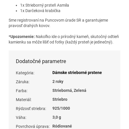
1x Strieborný prsteň Asmila
1x Darčeková krabička
Sme registrovaní na Puncovom úrade SR a garantujeme
pravosť drahých kovov.
*
Upozornenie:
Nakoľko ide o prírodný kameň, skutočný odtieň
kamienku sa môže líšiť od fotky (každý prsteň je jedinečný).
Dodatočné parametre
Dámske strieborné prstene
Kategória
:
2 roky
Záruka
:
Strieborná, Zelená
Farba
:
Striebro
Materiál
:
925/1000
Rýdzosť striebra
:
3,0 g
Váha
:
Ródiované
Povrchová úprava
: