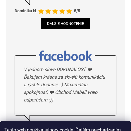
Dominika N.
5/5
DALSIE HODNOTENIE
V jednom slove DOKONALOSŤ ❤️
Ďakujem krásne za skvelú komunikáciu
a rýchle dodanie. :) Maximálna
spokojnosť. ❤️ Obchod Mabell vrelo
odporúčam :))
Ivka H.
5/5
Tento web používa súbory cookie. Ďalším prechádzaním