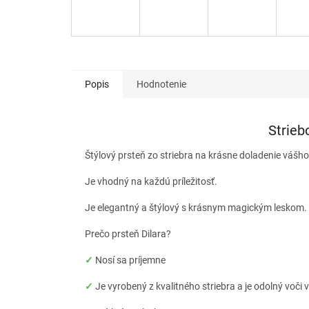
Popis
Hodnotenie
Strieb
Štýlový prsteň zo striebra na krásne doladenie vášho 
Je vhodný na každú príležitosť.
Je elegantný a štýlový s krásnym magickým leskom.
Prečo prsteň Dilara?
✓
Nosí sa príjemne
✓
Je vyrobený z kvalitného striebra a je odolný voči 