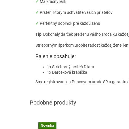
✓
Má krásny lesk
✓
Prsteň, ktorým uchvátite vašich priateľov
✓
Perfektný doplnok pre každú ženu
Tip
: Dokonalý darček pre ženu vášho srdca ku každej p
Strieborným šperkom urobíte radosť každej žene, len
Balenie obsahuje:
1x Strieborný prsteň Dilara
1x Darčeková krabička
Sme registrovaní na Puncovom úrade SR a garantuj
Novinka