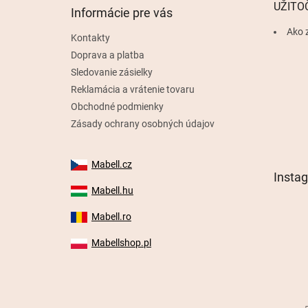
t
UŽITO
Informácie pre vás
i
e
Ako 
Kontakty
Doprava a platba
Sledovanie zásielky
Reklamácia a vrátenie tovaru
Obchodné podmienky
Zásady ochrany osobných údajov
Mabell.cz
Insta
Mabell.hu
Mabell.ro
Mabellshop.pl