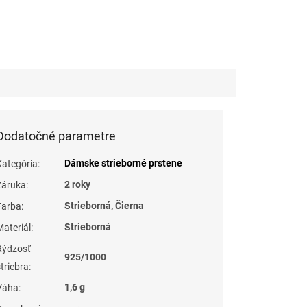
Dodatočné parametre
Dámske strieborné prstene
Kategória
:
2 roky
Záruka
:
Strieborná, Čierna
Farba
:
Strieborná
Materiál
:
Rýdzosť
925/1000
striebra
:
1,6 g
Váha
: