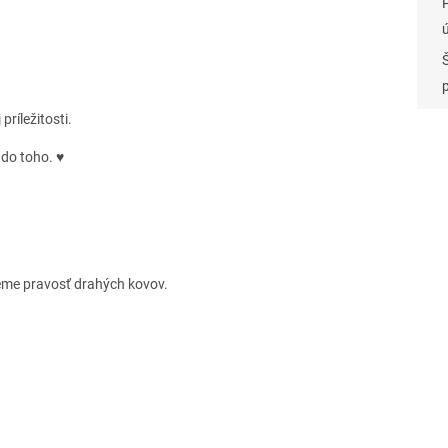
ríležitosti.
 do toho. ♥
eme pravosť drahých kovov.