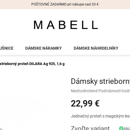
POŠTOVNÉ ZADARMO pri nákupe nad 33 €
UŠNICE
DÁMSKE NÁRAMKY
DÁMSKE NÁHRDELNÍKY
strieborný prsteň DILARA
Ag 925, 1,6 g
Dámsky strieborn
Priemerné
Neohodnotené
Podrobnosti hod
hodnotenie
22,99 €
produktu
je
0,0
Jednotková
Jedinečný prsteň s magickým les
z
cena:
5
Zvoľte variant
Akú
hviezdičiek.