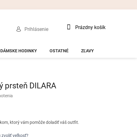
Nákupný
Prázdny košík
Prihlásenie
košík
DÁMSKE HODINKY
OSTATNÉ
ZĽAVY
ý prsteň DILARA
notenia
kom, ktorý vám pomôže doladiť váš outfit.
 zvoliť veľkosť?