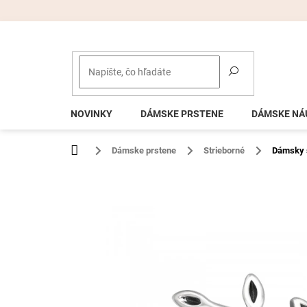
Prejsť
na
obsah
NOVINKY
DÁMSKE PRSTENE
DÁMSKE NÁ
Domov
Dámske prstene
Strieborné
Dámsky 