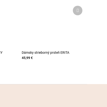
Ďalší
produkt
RY
Dámsky strieborný prsteň ERITA
45,99 €