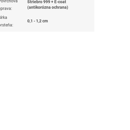
Povrchová
Striebro 999 + E-coat
(antikorózna ochrana)
úprava
:
Šírka
0,1 - 1,2 cm
prsteňa
: