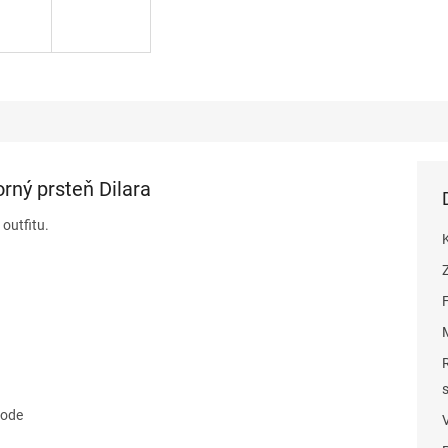
orný prsteň Dilara
outfitu.
vode