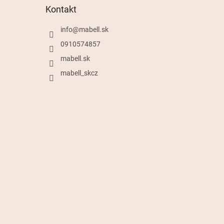
Kontakt
info
@
mabell.sk
0910574857
mabell.sk
mabell_skcz