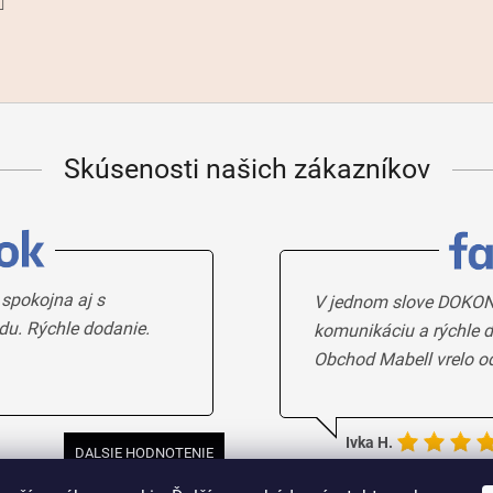
Skúsenosti našich zákazníkov
 spokojna aj s
V jednom slove DOKON
du. Rýchle dodanie.
komunikáciu a rýchle d
Obchod Mabell vrelo o
Ivka H.
DALSIE HODNOTENIE