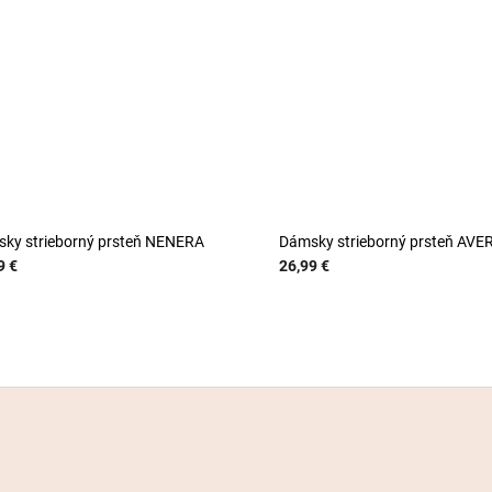
ky strieborný prsteň NENERA
Dámsky strieborný prsteň AVE
9 €
26,99 €