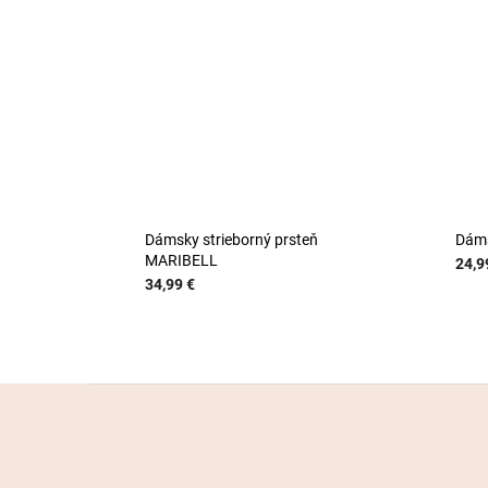
Dámsky strieborný prsteň
Dáms
MARIBELL
24,9
34,99 €
Z
á
p
ä