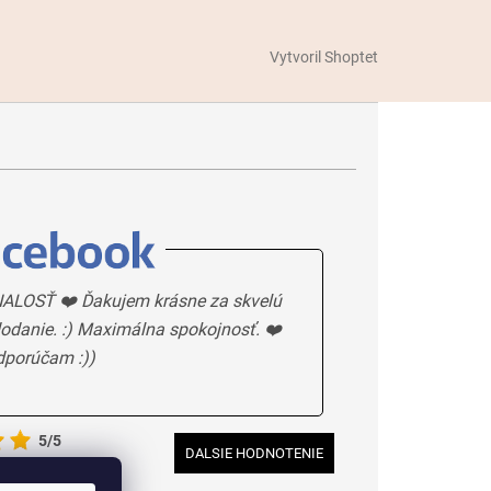
Vytvoril Shoptet
ALOSŤ ❤️ Ďakujem krásne za skvelú
odanie. :) Maximálna spokojnosť. ❤️
dporúčam :))
5/5
DALSIE HODNOTENIE