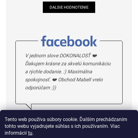
DALSIE HODNOTENIE
V jednom slove DOKONALOSŤ ❤️
Ďakujem krásne za skvelú komunikáciu
a rýchle dodanie. :) Maximálna
spokojnosť. ❤️ Obchod Mabell vrelo
odporúčam :))
Ivka H.
5/5
Tento web používa súbory cookie. Ďalším prechádzaním
tohto webu vyjadrujete súhlas s ich používaním. Viac
DALSIE HODNOTENIE
informácií
tu
.