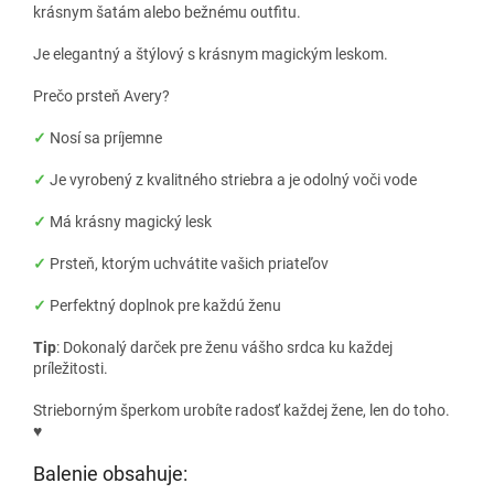
krásnym šatám alebo bežnému outfitu.
Je elegantný a štýlový s krásnym magickým leskom.
Prečo prsteň Avery?
✓
Nosí sa príjemne
✓
Je vyrobený z kvalitného striebra a je odolný voči vode
✓
Má krásny magický lesk
✓
Prsteň, ktorým uchvátite vašich priateľov
✓
Perfektný doplnok pre každú ženu
Tip
: Dokonalý darček pre ženu vášho srdca ku každej
príležitosti.
Strieborným šperkom urobíte radosť každej žene, len do toho.
♥
Balenie obsahuje: