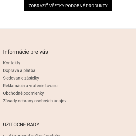
ZOBRAZIŤ VŠETKY PODOBNÉ PRODUKTY
Z
á
p
ä
Informácie pre vás
t
Kontakty
i
e
Doprava a platba
Sledovanie zásielky
Reklamácia a vrátenie tovaru
Obchodné podmienky
Zásady ochrany osobných údajov
UŽITOČNÉ RADY
Ako zmerať veľkosť prsteňa