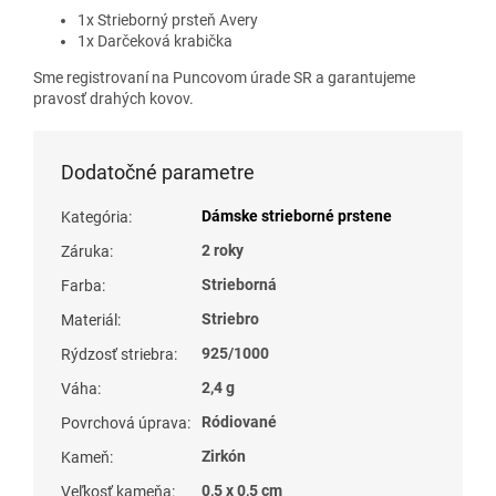
1x Strieborný prsteň Avery
1x Darčeková krabička
Sme registrovaní na Puncovom úrade SR a garantujeme
pravosť drahých kovov.
Dodatočné parametre
Dámske strieborné prstene
Kategória
:
2 roky
Záruka
:
Strieborná
Farba
:
Striebro
Materiál
:
925/1000
Rýdzosť striebra
:
2,4 g
Váha
:
Ródiované
Povrchová úprava
:
Zirkón
Kameň
:
0,5 x 0,5 cm
Veľkosť kameňa
: