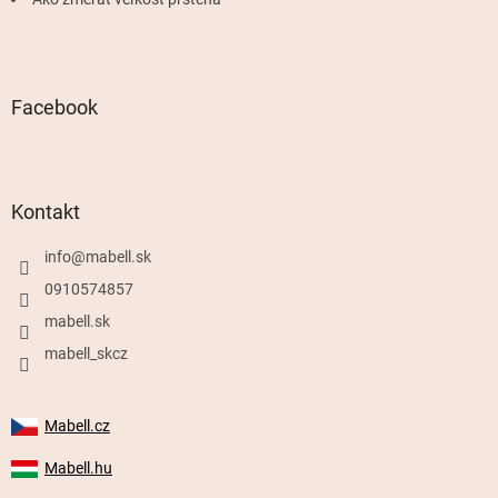
Facebook
Kontakt
info
@
mabell.sk
0910574857
mabell.sk
mabell_skcz
Mabell.cz
Mabell.hu