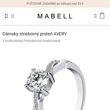
Prejsť
POŠTOVNÉ ZADARMO pri nákupe nad 33 €
na
obsah
Novinky
NÁK
Dámske
prstene
KOŠ
Dámsky strieborný prsteň AVERY
Dámske
Priemerné
2 hodnotenia
Podrobnosti hodnotenia
náušnice
hodnotenie
produktu
je
Dámske
náramky
5,0
z
5
Dámske
hviezdičiek.
náhrdelníky
Dámske
hodinky
Ostatné