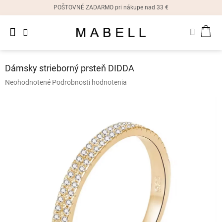
Prejsť
POŠTOVNÉ ZADARMO pri nákupe nad 33 €
na
obsah
Novinky
NÁK
Dámske
prstene
KOŠ
Dámsky strieborný prsteň DIDDA
Dámske
Priemerné
Neohodnotené
Podrobnosti hodnotenia
náušnice
hodnotenie
produktu
je
Dámske
náramky
0,0
z
5
Dámske
hviezdičiek.
náhrdelníky
Dámske
hodinky
Ostatné