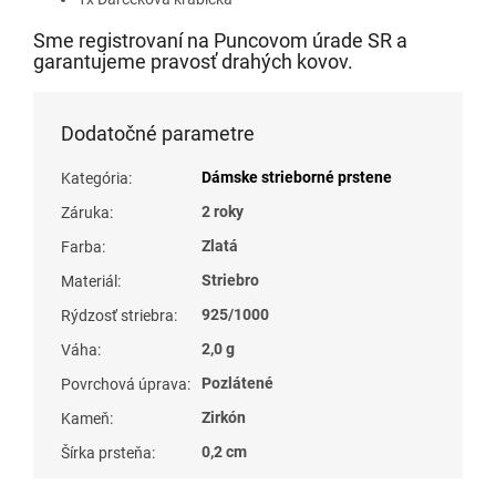
Sme registrovaní na Puncovom úrade SR a
garantujeme pravosť drahých kovov.
Dodatočné parametre
Dámske strieborné prstene
Kategória
:
2 roky
Záruka
:
Zlatá
Farba
:
Striebro
Materiál
:
925/1000
Rýdzosť striebra
:
2,0 g
Váha
:
Pozlátené
Povrchová úprava
:
Zirkón
Kameň
:
0,2 cm
Šírka prsteňa
: