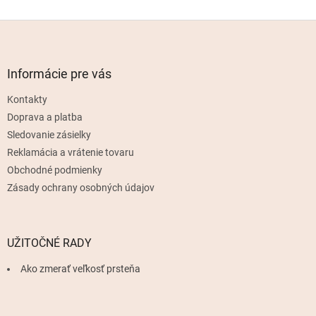
Z
á
p
ä
Informácie pre vás
t
Kontakty
i
e
Doprava a platba
Sledovanie zásielky
Reklamácia a vrátenie tovaru
Obchodné podmienky
Zásady ochrany osobných údajov
UŽITOČNÉ RADY
Ako zmerať veľkosť prsteňa