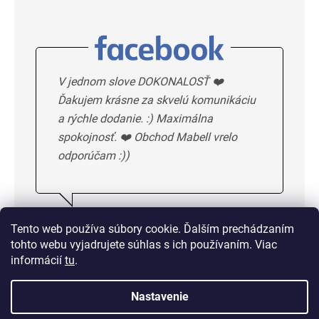
V jednom slove DOKONALOSŤ ❤️
Ďakujem krásne za skvelú komunikáciu
a rýchle dodanie. :) Maximálna
spokojnosť. ❤️ Obchod Mabell vrelo
odporúčam :))
Ivka H.
5/5
Tento web používa súbory cookie. Ďalším prechádzaním
tohto webu vyjadrujete súhlas s ich používaním. Viac
DALSIE HODNOTENIE
informácií
tu
.
Nastavenie
Doprava od 1,50 € alebo
zadarmo od 33 €