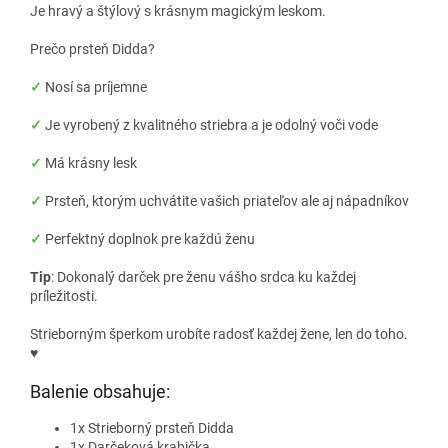
Je hravý a štýlový s krásnym magickým leskom.
Prečo prsteň Didda?
✓
Nosí sa príjemne
✓
Je vyrobený z kvalitného striebra a je odolný voči vode
✓
Má krásny lesk
✓
Prsteň, ktorým uchvátite vašich priateľov ale aj nápadníkov
✓
Perfektný doplnok pre každú ženu
Tip
: Dokonalý darček pre ženu vášho srdca ku každej
príležitosti.
Strieborným šperkom urobíte radosť každej žene, len do toho.
♥
Balenie obsahuje:
1x Strieborný prsteň Didda
1x Darčeková krabička