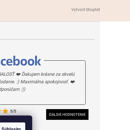
Vytvoril Shoptet
ALOSŤ ❤️ Ďakujem krásne za skvelú
odanie. :) Maximálna spokojnosť. ❤️
dporúčam :))
5/5
DALSIE HODNOTENIE
Súhlasím