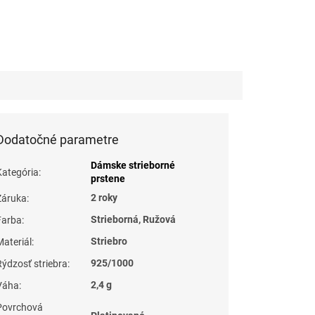
Dodatočné parametre
Dámske strieborné
Kategória
:
prstene
2 roky
Záruka
:
Strieborná, Ružová
Farba
:
Striebro
Materiál
:
925/1000
Rýdzosť striebra
:
2,4 g
Váha
:
Povrchová