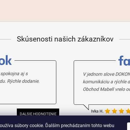
Skúsenosti našich zákazníkov
 spokojna aj s
V jednom slove DOKON
du. Rýchle dodanie.
komunikáciu a rýchle d
Obchod Mabell vrelo o
Ivka H.
DALSIE HODNOTENIE
oužíva súbory cookie. Ďalším prechádzaním tohto webu