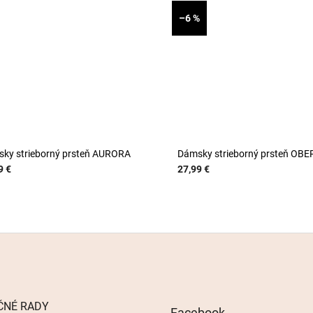
–6 %
ky strieborný prsteň AURORA
Dámsky strieborný prsteň OBE
9 €
27,99 €
ČNÉ RADY
Facebook