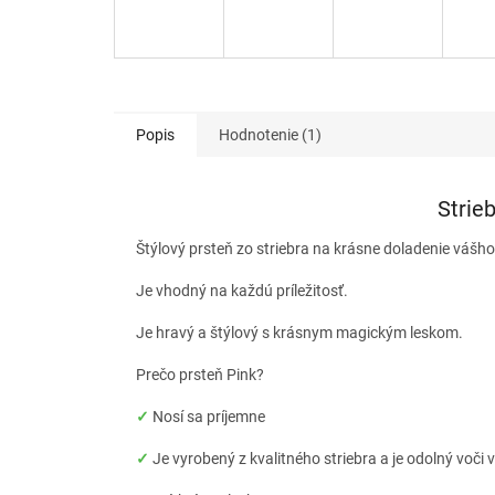
Popis
Hodnotenie (1)
Strie
Štýlový prsteň zo striebra na krásne doladenie vášho 
Je vhodný na každú príležitosť.
Je hravý a štýlový s krásnym magickým leskom.
Prečo prsteň Pink?
✓
Nosí sa príjemne
✓
Je vyrobený z kvalitného striebra a je odolný voči 