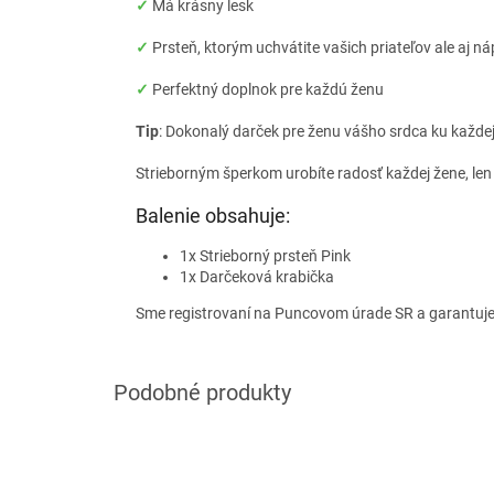
✓
Má krásny lesk
✓
Prsteň, ktorým uchvátite vašich priateľov ale aj n
✓
Perfektný doplnok pre každú ženu
Tip
: Dokonalý darček pre ženu vášho srdca ku každej p
Strieborným šperkom urobíte radosť každej žene, len
Balenie obsahuje:
1x Strieborný prsteň Pink
1x Darčeková krabička
Sme registrovaní na Puncovom úrade SR a garantuj