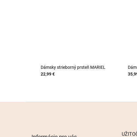
Dámsky strieborný prsteň MARIEL
Dáms
22,99 €
35,9
Z
á
p
ä
t
UŽITO
Informácie pre vás