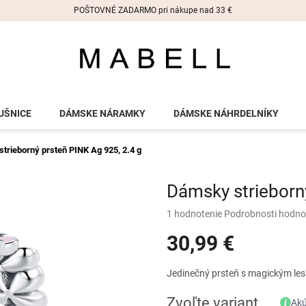
POŠTOVNÉ ZADARMO pri nákupe nad 33 €
UŠNICE
DÁMSKE NÁRAMKY
DÁMSKE NÁHRDELNÍKY
trieborný prsteň PINK
Ag 925, 2.4 g
Dámsky strieborn
Priemerné
1 hodnotenie
Podrobnosti hodno
hodnotenie
30,99 €
produktu
je
5,0
Jednotková
Jedinečný prsteň s magickým les
z
cena:
5
Zvoľte variant
Akú
hviezdičiek.