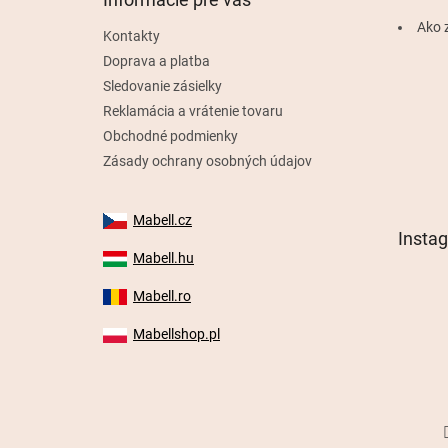
i
e
Ako 
Kontakty
Doprava a platba
Sledovanie zásielky
Reklamácia a vrátenie tovaru
Obchodné podmienky
Zásady ochrany osobných údajov
Mabell.cz
Insta
Mabell.hu
Mabell.ro
Mabellshop.pl