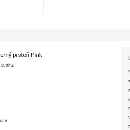
borný prsteň Pink
outfitu.
vode