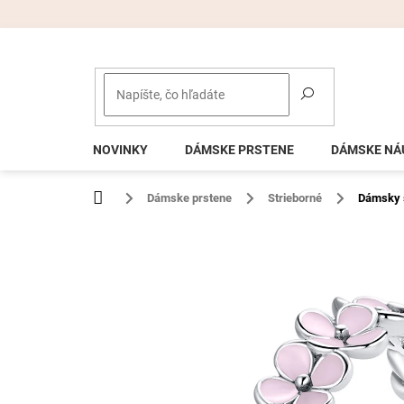
Prejsť
na
obsah
NOVINKY
DÁMSKE PRSTENE
DÁMSKE NÁ
Domov
Dámske prstene
Strieborné
Dámsky s