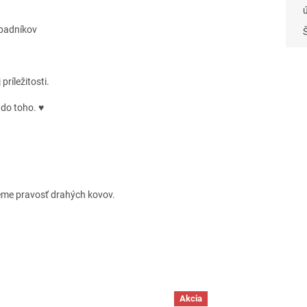
ápadníkov
ríležitosti.
 do toho. ♥
eme pravosť drahých kovov.
Akcia