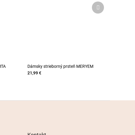
Ďalší
produkt
RTA
Dámsky strieborný prsteň MERYEM
21,99 €
Kontakt