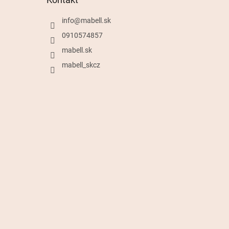
info
@
mabell.sk
0910574857
mabell.sk
mabell_skcz