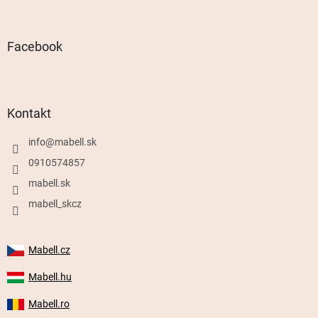
Facebook
Kontakt
info
@
mabell.sk
0910574857
mabell.sk
mabell_skcz
Mabell.cz
Mabell.hu
Mabell.ro