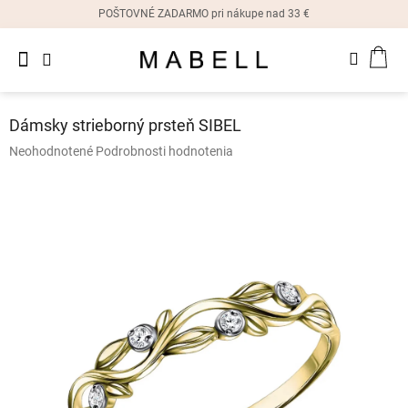
Prejsť
POŠTOVNÉ ZADARMO pri nákupe nad 33 €
na
obsah
Novinky
NÁK
Dámske
prstene
KOŠ
Dámsky strieborný prsteň SIBEL
Dámske
Priemerné
Neohodnotené
Podrobnosti hodnotenia
náušnice
hodnotenie
produktu
je
Dámske
náramky
0,0
z
5
Dámske
hviezdičiek.
náhrdelníky
Dámske
hodinky
Ostatné