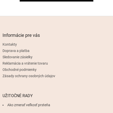
Z
á
p
ä
Informácie pre vás
t
Kontakty
i
e
Doprava a platba
Sledovanie zásielky
Reklamácia a vrátenie tovaru
Obchodné podmienky
Zásady ochrany osobných údajov
UŽITOČNÉ RADY
Ako zmerať veľkosť prsteňa