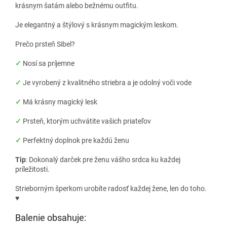
krásnym šatám alebo bežnému outfitu.
Je elegantný a štýlový s krásnym magickým leskom.
Prečo prsteň Sibel?
✓
Nosí sa príjemne
✓
Je vyrobený z kvalitného striebra a je odolný voči vode
✓
Má krásny magický lesk
✓
Prsteň, ktorým uchvátite vašich priateľov
✓
Perfektný doplnok pre každú ženu
Tip
: Dokonalý darček pre ženu vášho srdca ku každej
príležitosti.
Strieborným šperkom urobíte radosť každej žene, len do toho.
♥
Balenie obsahuje: