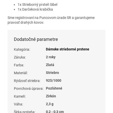
1x Strieborný prsteň Sibel
1x Darčeková krabička
Sme registrovaní na Puncovom úrade SR a garantujeme
pravosť drahých kovov.
Dodatočné parametre
Dámske strieborné prstene
Kategória
:
2 roky
Záruka
:
Zlatá
Farba
:
Striebro
Materiál
:
925/1000
Rýdzosť striebra
:
Pozlátené
Povrchová úprava
:
Zirkón
Kameň
:
2,3 g
Váha
:
0,2 - 0,3 cm
Šírka prsteňa
: