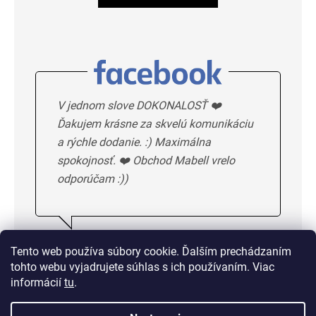
V jednom slove DOKONALOSŤ ❤️
Ďakujem krásne za skvelú komunikáciu
a rýchle dodanie. :) Maximálna
spokojnosť. ❤️ Obchod Mabell vrelo
odporúčam :))
Ivka H.
5/5
Tento web používa súbory cookie. Ďalším prechádzaním
tohto webu vyjadrujete súhlas s ich používaním. Viac
DALSIE HODNOTENIE
informácií
tu
.