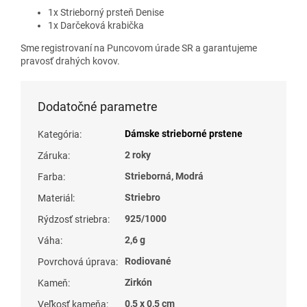
1x Strieborný prsteň Denise
1x Darčeková krabička
Sme registrovaní na Puncovom úrade SR a garantujeme
pravosť drahých kovov.
Dodatočné parametre
Dámske strieborné prstene
Kategória
:
2 roky
Záruka
:
Strieborná, Modrá
Farba
:
Striebro
Materiál
:
925/1000
Rýdzosť striebra
:
2,6 g
Váha
:
Rodiované
Povrchová úprava
:
Zirkón
Kameň
:
0,5 x 0,5 cm
Veľkosť kameňa
: