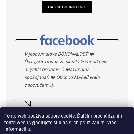
DALSIE HODNOTENIE
V jednom slove DOKONALOSŤ ❤️
Ďakujem krásne za skvelú komunikáciu
a rýchle dodanie. :) Maximálna
spokojnosť. ❤️ Obchod Mabell vrelo
odporúčam :))
Ivka H.
5/5
Tento web používa súbory cookie. Ďalším prechádzaním
tohto webu vyjadrujete súhlas s ich používaním. Viac
DALSIE HODNOTENIE
informácií
tu
.