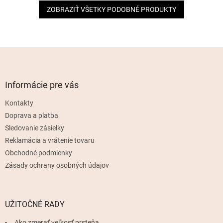
ZOBRAZIŤ VŠETKY PODOBNÉ PRODUKTY
Z
á
p
ä
Informácie pre vás
t
Kontakty
i
e
Doprava a platba
Sledovanie zásielky
Reklamácia a vrátenie tovaru
Obchodné podmienky
Zásady ochrany osobných údajov
UŽITOČNÉ RADY
Ako zmerať veľkosť prsteňa