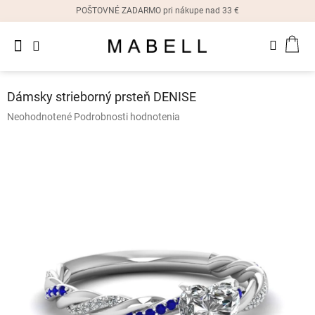
Prejsť
POŠTOVNÉ ZADARMO pri nákupe nad 33 €
na
obsah
Novinky
NÁK
Dámske
prstene
KOŠ
Dámsky strieborný prsteň DENISE
Dámske
Priemerné
Neohodnotené
Podrobnosti hodnotenia
náušnice
hodnotenie
produktu
je
Dámske
náramky
0,0
z
5
Dámske
hviezdičiek.
náhrdelníky
Dámske
hodinky
Ostatné