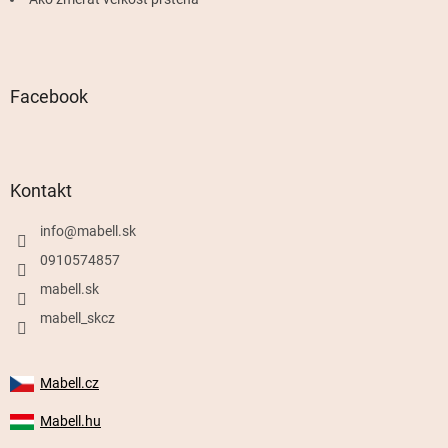
Facebook
Kontakt
info
@
mabell.sk
0910574857
mabell.sk
mabell_skcz
Mabell.cz
Mabell.hu