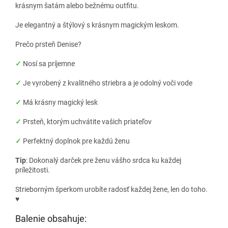
krásnym šatám alebo bežnému outfitu.
Je elegantný a štýlový s krásnym magickým leskom.
Prečo prsteň Denise?
✓
Nosí sa príjemne
✓
Je vyrobený z kvalitného striebra a je odolný voči vode
✓
Má krásny magický lesk
✓
Prsteň, ktorým uchvátite vašich priateľov
✓
Perfektný doplnok pre každú ženu
Tip
: Dokonalý darček pre ženu vášho srdca ku každej
príležitosti.
Strieborným šperkom urobíte radosť každej žene, len do toho.
♥
Balenie obsahuje: