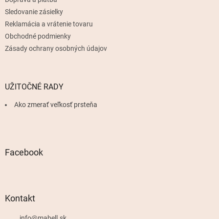
e
Sledovanie zásielky
Reklamácia a vrátenie tovaru
Obchodné podmienky
Zásady ochrany osobných údajov
UŽITOČNÉ RADY
Ako zmerať veľkosť prsteňa
Facebook
Kontakt
info
@
mabell.sk