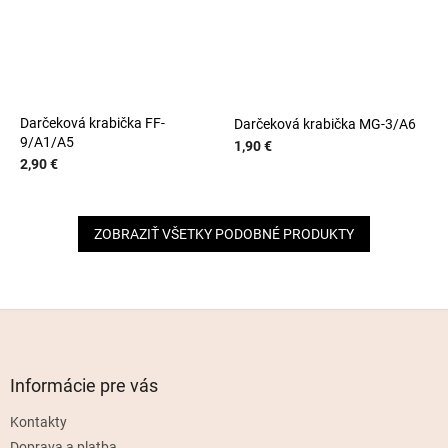
Darčeková krabička FF-
Darčeková krabička MG-3/A6
9/A1/A5
1,90 €
2,90 €
ZOBRAZIŤ VŠETKY PODOBNÉ PRODUKTY
Z
á
p
ä
Informácie pre vás
t
Kontakty
i
Doprava a platba