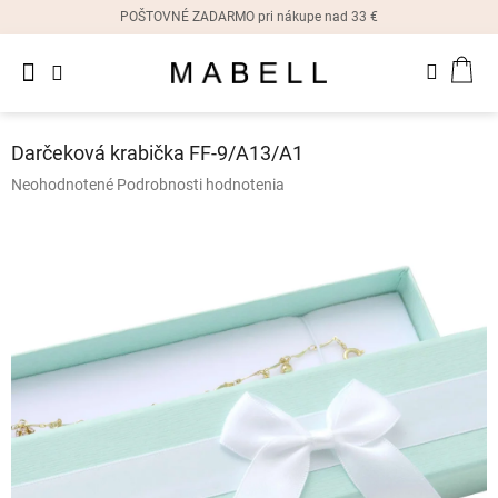
Prejsť
POŠTOVNÉ ZADARMO pri nákupe nad 33 €
na
obsah
Novinky
NÁK
Dámske
prstene
KOŠ
Darčeková krabička FF-9/A13/A1
Dámske
Priemerné
Neohodnotené
Podrobnosti hodnotenia
náušnice
hodnotenie
produktu
je
Dámske
náramky
0,0
z
5
Dámske
hviezdičiek.
náhrdelníky
Dámske
hodinky
Ostatné