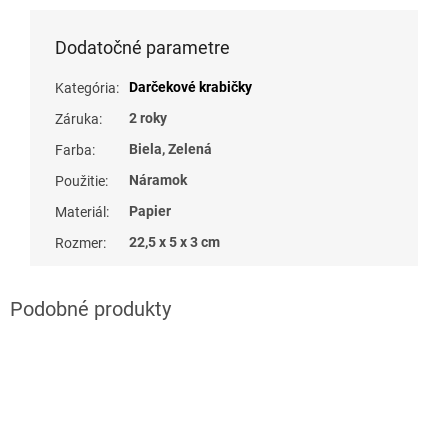
Dodatočné parametre
Darčekové krabičky
Kategória
:
2 roky
Záruka
:
Biela, Zelená
Farba
:
Náramok
Použitie
:
Papier
Materiál
:
22,5 x 5 x 3 cm
Rozmer
: