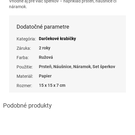
Vhodné aj pre viac šperkov – napríklad prsteň, náušnice či
náramok.
Dodatočné parametre
Darčekové krabičky
Kategória
:
2 roky
Záruka
:
Ružová
Farba
:
Prsteň, Náušnice, Náramok, Set šperkov
Použitie
:
Papier
Materiál
:
15 x 15 x 7 cm
Rozmer
: