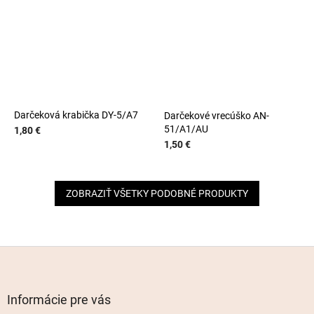
Darčeková krabička DY-5/A7
Darčekové vrecúško AN-
51/A1/AU
1,80 €
1,50 €
ZOBRAZIŤ VŠETKY PODOBNÉ PRODUKTY
Z
á
p
ä
Informácie pre vás