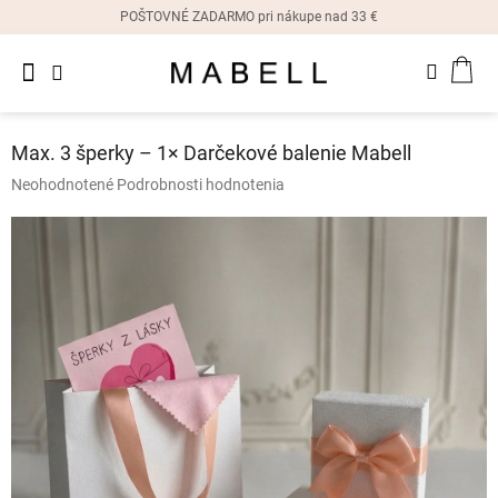
Prejsť
POŠTOVNÉ ZADARMO pri nákupe nad 33 €
na
obsah
Novinky
NÁK
Dámske
prstene
KOŠ
Max. 3 šperky – 1× Darčekové balenie Mabell
Dámske
Priemerné
Neohodnotené
Podrobnosti hodnotenia
náušnice
hodnotenie
produktu
je
Dámske
náramky
0,0
z
5
Dámske
hviezdičiek.
náhrdelníky
Dámske
hodinky
Ostatné